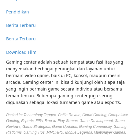
Pendidikan
Berita Terbaru
Berita Terbaru
Download Film
Gaming center adalah sebuah tempat atau fasilitas yang
menyediakan berbagai perangkat dan layanan untuk
bermain video game, baik di PC, konsol, maupun mesin
arcade. Gaming center ini bisa dikunjungi oleh siapa saja
yang ingin bermain game secara individu atau bersama
teman-teman. Beberapa gaming center juga sering
digunakan sebagai lokasi turnamen game atau esports.
Posted in:
Technology
Tagged:
Battle Royale
,
Cloud Gaming
,
Competitive
Gaming
,
Esports
,
FIFA
,
Free-to-Play Games
,
Game Development
,
Game
Reviews
,
Game Strategies
,
Game Updates
,
Gaming Community
,
Gaming
Platforms
,
Gaming Tips
,
MMORPG
,
Mobile Legends
,
Multiplayer Games
,