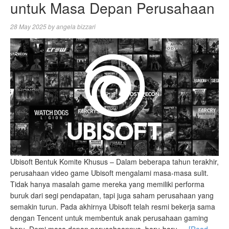
untuk Masa Depan Perusahaan
28 May 2025
by
angela bizzari
Ubisoft Bentuk Komite Khusus – Dalam beberapa tahun terakhir,
perusahaan video game Ubisoft mengalami masa-masa sulit.
Tidak hanya masalah game mereka yang memiliki performa
buruk dari segi pendapatan, tapi juga saham perusahaan yang
semakin turun. Pada akhirnya Ubisoft telah resmi bekerja sama
dengan Tencent untuk membentuk anak perusahaan gaming
baru. Demi masa depan perusahaannya, baru-baru …
[Read