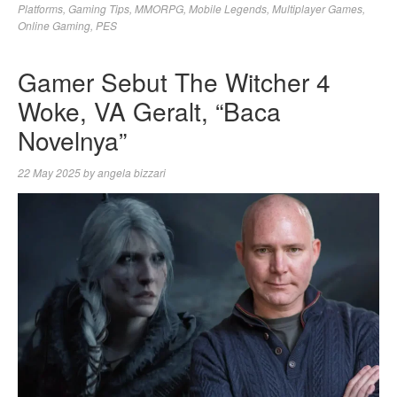
Platforms
,
Gaming Tips
,
MMORPG
,
Mobile Legends
,
Multiplayer Games
,
Online Gaming
,
PES
Gamer Sebut The Witcher 4
Woke, VA Geralt, “Baca
Novelnya”
22 May 2025
by
angela bizzari