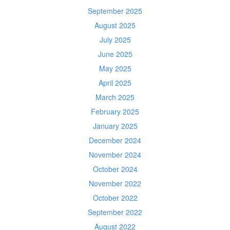
September 2025
August 2025
July 2025
June 2025
May 2025
April 2025
March 2025
February 2025
January 2025
December 2024
November 2024
October 2024
November 2022
October 2022
September 2022
August 2022