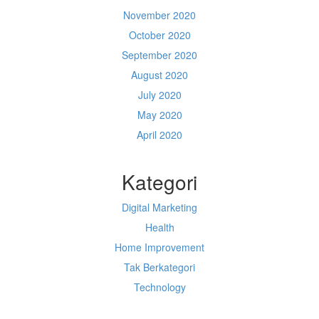
November 2020
October 2020
September 2020
August 2020
July 2020
May 2020
April 2020
Kategori
Digital Marketing
Health
Home Improvement
Tak Berkategori
Technology