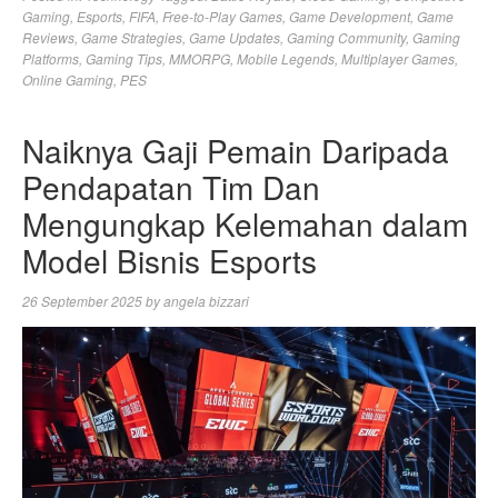
Gaming
,
Esports
,
FIFA
,
Free-to-Play Games
,
Game Development
,
Game
Reviews
,
Game Strategies
,
Game Updates
,
Gaming Community
,
Gaming
Platforms
,
Gaming Tips
,
MMORPG
,
Mobile Legends
,
Multiplayer Games
,
Online Gaming
,
PES
Naiknya Gaji Pemain Daripada
Pendapatan Tim Dan
Mengungkap Kelemahan dalam
Model Bisnis Esports
26 September 2025
by
angela bizzari