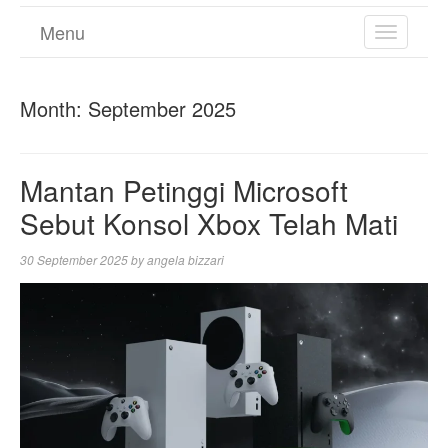
Menu
TOGGL
NAVIGA
Month:
September 2025
Mantan Petinggi Microsoft
Sebut Konsol Xbox Telah Mati
30 September 2025
by
angela bizzari