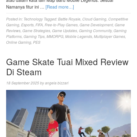
Namanya fitur ini …
[Read more…]
Posted in:
Technology
Tagged:
Battle Royale
,
Cloud Gaming
,
Competitive
Gaming
,
Esports
,
FIFA
,
Free-to-Play Games
,
Game Development
,
Game
Reviews
,
Game Strategies
,
Game Updates
,
Gaming Community
,
Gaming
Platforms
,
Gaming Tips
,
MMORPG
,
Mobile Legends
,
Multiplayer Games
,
Online Gaming
,
PES
Game Skate Tuai Mixed Review
Di Steam
18 September 2025
by
angela bizzari