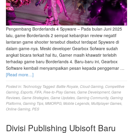
Pengembang Borderlands 4 Spyware – Pada bulan Juni 2025
lalu, game Borderlands 2 sempat kebanjiran review negatif
lantaran game shooter tersebut disebut terdapat Spyware di
dalam game-nya. Meski developer Gearbox Sofware sudah
angkat bicara terkait hal itu, Gamer masih khawatir terlebih
terhadap game baru Borderlands 4. Baru-baru ini, Gearbox
Software kembali menyampaikan pesan kepada penggemar …
[Read more…]
Posted in:
Technology
Tagged:
Battle Royale
,
Cloud Gaming
,
Competitive
Gaming
,
Esports
,
FIFA
,
Free-to-Play Games
,
Game Development
,
Game
Reviews
,
Game Strategies
,
Game Updates
,
Gaming Community
,
Gaming
Platforms
,
Gaming Tips
,
MMORPG
,
Mobile Legends
,
Multiplayer Games
,
Online Gaming
,
PES
Divisi Publishing Ubisoft Baru