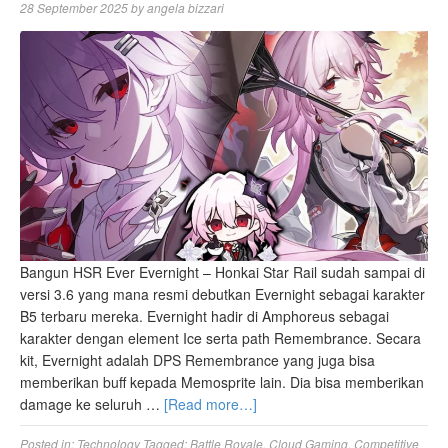
28 September 2025
by
angela bizzari
Bangun HSR Ever Evernight – Honkai Star Rail sudah sampai di
versi 3.6 yang mana resmi debutkan Evernight sebagai karakter
B5 terbaru mereka. Evernight hadir di Amphoreus sebagai
karakter dengan element Ice serta path Remembrance. Secara
kit, Evernight adalah DPS Remembrance yang juga bisa
memberikan buff kepada Memosprite lain. Dia bisa memberikan
damage ke seluruh …
[Read more…]
Posted in:
Technology
Tagged:
Battle Royale
,
Cloud Gaming
,
Competitive