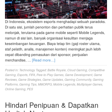
Di Indonesia, ekosistem esports menghadapi sebuah paradoks.
Di satu sisi, jumlah penonton dan perhatian publik terus
melonjak, terutama pada game mobile seperti Mobile Legends,
namun di sisi lain, banyak organisasi kesulitan menjaga
keseimbangan keuangan. Biaya tetap tim (gaji roster utama,
staf pelatih, analis, manajemen konten) meningkat jauh lebih
cepat dibanding pemasukan dari sponsor, penjualan
merchandise, …
[Read more…]
Posted in:
Technology
Tagged:
Battle Royale
,
Cloud Gaming
,
Competitive
Gaming
,
Esports
,
FIFA
,
Free-to-Play Games
,
Game Development
,
Game
Reviews
,
Game Strategies
,
Game Updates
,
Gaming Community
,
Gaming
Platforms
,
Gaming Tips
,
MMORPG
,
Mobile Legends
,
Multiplayer Games
,
Online Gaming
,
PES
Hindari Penipuan & Dapatkan