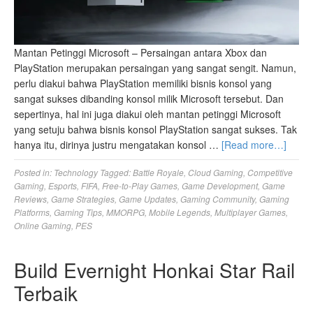
Mantan Petinggi Microsoft – Persaingan antara Xbox dan
PlayStation merupakan persaingan yang sangat sengit. Namun,
perlu diakui bahwa PlayStation memiliki bisnis konsol yang
sangat sukses dibanding konsol milik Microsoft tersebut. Dan
sepertinya, hal ini juga diakui oleh mantan petinggi Microsoft
yang setuju bahwa bisnis konsol PlayStation sangat sukses. Tak
hanya itu, dirinya justru mengatakan konsol …
[Read more…]
Posted in:
Technology
Tagged:
Battle Royale
,
Cloud Gaming
,
Competitive
Gaming
,
Esports
,
FIFA
,
Free-to-Play Games
,
Game Development
,
Game
Reviews
,
Game Strategies
,
Game Updates
,
Gaming Community
,
Gaming
Platforms
,
Gaming Tips
,
MMORPG
,
Mobile Legends
,
Multiplayer Games
,
Online Gaming
,
PES
Build Evernight Honkai Star Rail
Terbaik