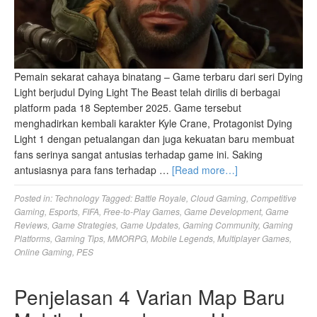
Pemain sekarat cahaya binatang – Game terbaru dari seri Dying
Light berjudul Dying Light The Beast telah dirilis di berbagai
platform pada 18 September 2025. Game tersebut
menghadirkan kembali karakter Kyle Crane, Protagonist Dying
Light 1 dengan petualangan dan juga kekuatan baru membuat
fans serinya sangat antusias terhadap game ini. Saking
antusiasnya para fans terhadap …
[Read more…]
Posted in:
Technology
Tagged:
Battle Royale
,
Cloud Gaming
,
Competitive
Gaming
,
Esports
,
FIFA
,
Free-to-Play Games
,
Game Development
,
Game
Reviews
,
Game Strategies
,
Game Updates
,
Gaming Community
,
Gaming
Platforms
,
Gaming Tips
,
MMORPG
,
Mobile Legends
,
Multiplayer Games
,
Online Gaming
,
PES
Penjelasan 4 Varian Map Baru