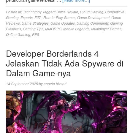
Posted in:
Technology
Tagged:
Battle Royale
,
Cloud Gaming
,
Competitive
Gaming
,
Esports
,
FIFA
,
Free-to-Play Games
,
Game Development
,
Game
Reviews
,
Game Strategies
,
Game Updates
,
Gaming Community
,
Gaming
Platforms
,
Gaming Tips
,
MMORPG
,
Mobile Legends
,
Multiplayer Games
,
Online Gaming
,
PES
Developer Borderlands 4
Jelaskan Tidak Ada Spyware di
Dalam Game-nya
14 September 2025
by
angela bizzari