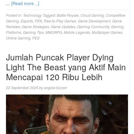
…
[Read more…]
Posted in:
Technology
Tagged:
Battle Royale
,
Cloud Gaming
,
Competitive
Gaming
,
Esports
,
FIFA
,
Free-to-Play Games
,
Game Development
,
Game
Reviews
,
Game Strategies
,
Game Updates
,
Gaming Community
,
Gaming
Platforms
,
Gaming Tips
,
MMORPG
,
Mobile Legends
,
Multiplayer Games
,
Online Gaming
,
PES
Jumlah Puncak Player Dying
Light The Beast yang Aktif Main
Mencapai 120 Ribu Lebih
22 September 2025
by
angela bizzari