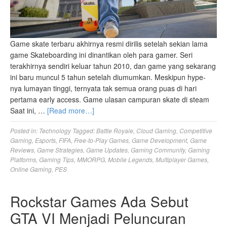
Game skate terbaru akhirnya resmi dirilis setelah sekian lama
game Skateboarding ini dinantikan oleh para gamer. Seri
terakhirnya sendiri keluar tahun 2010, dan game yang sekarang
ini baru muncul 5 tahun setelah diumumkan. Meskipun hype-
nya lumayan tinggi, ternyata tak semua orang puas di hari
pertama early access. Game ulasan campuran skate di steam
Saat ini, …
[Read more…]
Posted in:
Technology
Tagged:
Battle Royale
,
Cloud Gaming
,
Competitive
Gaming
,
Esports
,
FIFA
,
Free-to-Play Games
,
Game Development
,
Game
Reviews
,
Game Strategies
,
Game Updates
,
Gaming Community
,
Gaming
Platforms
,
Gaming Tips
,
MMORPG
,
Mobile Legends
,
Multiplayer Games
,
Online Gaming
,
PES
Rockstar Games Ada Sebut
GTA VI Menjadi Peluncuran