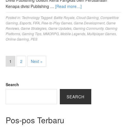
Kenapa divisi Publishing …
[Read more…]
Posted in:
Technology
Tagged:
Battle Royale
,
Cloud Gaming
,
Competitive
Gaming
,
Esports
,
FIFA
,
Free-to-Play Games
,
Game Development
,
Game
Reviews
,
Game Strategies
,
Game Updates
,
Gaming Community
,
Gaming
Platforms
,
Gaming Tips
,
MMORPG
,
Mobile Legends
,
Multiplayer Games
,
Online Gaming
,
PES
1
2
Next »
Search
SEARCH
Pos-pos Terbaru