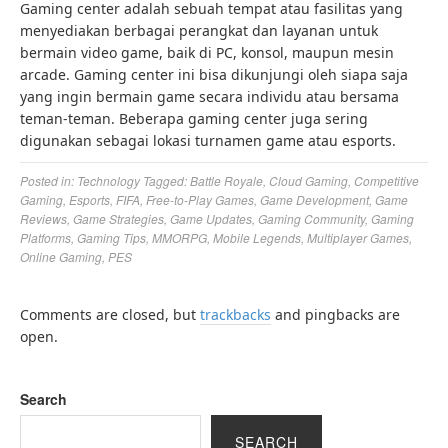
Gaming center adalah sebuah tempat atau fasilitas yang
menyediakan berbagai perangkat dan layanan untuk
bermain video game, baik di PC, konsol, maupun mesin
arcade. Gaming center ini bisa dikunjungi oleh siapa saja
yang ingin bermain game secara individu atau bersama
teman-teman. Beberapa gaming center juga sering
digunakan sebagai lokasi turnamen game atau esports.
Posted in:
Technology
Tagged:
Battle Royale
,
Cloud Gaming
,
Competitive
Gaming
,
Esports
,
FIFA
,
Free-to-Play Games
,
Game Development
,
Game
Reviews
,
Game Strategies
,
Game Updates
,
Gaming Community
,
Gaming
Platforms
,
Gaming Tips
,
MMORPG
,
Mobile Legends
,
Multiplayer Games
,
Online Gaming
,
PES
Comments are closed, but
trackbacks
and pingbacks are
open.
Search
SEARCH