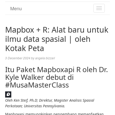
Menu
TOGGL
NAVIGA
Mapbox + R: Alat baru untuk
ilmu data spasial | oleh
Kotak Peta
3 December 2024
by
angela bizzari
Itu
Paket Mapboxapi R oleh Dr.
Kyle Walker debut di
#MusaMasterClass
Oleh
Ken Steif, Ph.D; Direktur, Magister Analisis Spasial
Perkotaan; Universitas Pennsylvania
.
Mapboxapi memungkinkan pengembang memanfaatkan