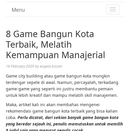
Menu
TOGGL
NAVIGA
8 Game Bangun Kota
Terbaik, Melatih
Kemampuan Manajerial
19 February 2025
by
angela bizzari
Game city building atau game bangun kota mungkin
terdengar sepele di awal. Namun, percayalah, terkadang
game-game yang seperti ini justru membantu pemain
untuk lebih kreatif dan mampu melatih skill manajemen.
Maka, artikel kali ini akan membahas mengenei
rekomendasi game bangun kota terbaik yang bisa kalian
coba.
Perlu dicatat, dari sekian banyak game bangun kota
yang beredar sejauh ini, penulis memutuskan untuk memilih
8 judul saja yang menurut penulis cocok.