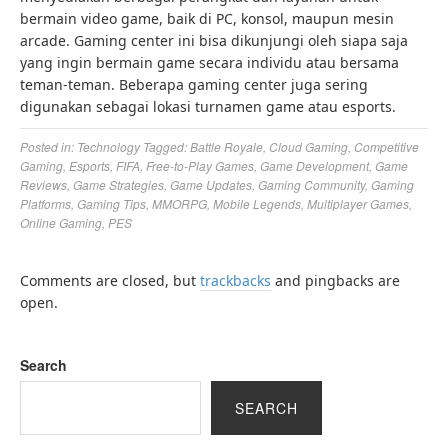
bermain video game, baik di PC, konsol, maupun mesin
arcade. Gaming center ini bisa dikunjungi oleh siapa saja
yang ingin bermain game secara individu atau bersama
teman-teman. Beberapa gaming center juga sering
digunakan sebagai lokasi turnamen game atau esports.
Posted in:
Technology
Tagged:
Battle Royale
,
Cloud Gaming
,
Competitive
Gaming
,
Esports
,
FIFA
,
Free-to-Play Games
,
Game Development
,
Game
Reviews
,
Game Strategies
,
Game Updates
,
Gaming Community
,
Gaming
Platforms
,
Gaming Tips
,
MMORPG
,
Mobile Legends
,
Multiplayer Games
,
Online Gaming
,
PES
Comments are closed, but
trackbacks
and pingbacks are
open.
Search
SEARCH