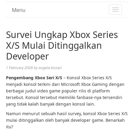
Menu
TOGGL
NAVIGA
Survei Ungkap Xbox Series
X/S Mulai Ditinggalkan
Developer
1 February 2026
by
angela bizzari
Pengembang Xbox Seri X/S
– Konsol Xbox Series X/S
menjadi konsol terkini dari Microsoft Xbox Gaming dengan
berbagai judul video game populer rilis di platform
tersebut. Konsol tersebut memiliki fanbase-nya tersendiri
yang tidak kalah banyak dengan konsol lain.
Namun menurut sebuah hasil survey, konsol Xbox Series X/S
mulai ditinggalkan oleh banyak developer game. Benarkah
itu?