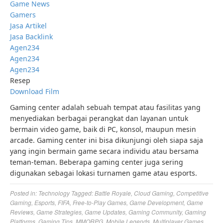
Game News
Gamers
Jasa Artikel
Jasa Backlink
Agen234
Agen234
Agen234
Resep
Download Film
Gaming center adalah sebuah tempat atau fasilitas yang
menyediakan berbagai perangkat dan layanan untuk
bermain video game, baik di PC, konsol, maupun mesin
arcade. Gaming center ini bisa dikunjungi oleh siapa saja
yang ingin bermain game secara individu atau bersama
teman-teman. Beberapa gaming center juga sering
digunakan sebagai lokasi turnamen game atau esports.
Posted in:
Technology
Tagged:
Battle Royale
,
Cloud Gaming
,
Competitive
Gaming
,
Esports
,
FIFA
,
Free-to-Play Games
,
Game Development
,
Game
Reviews
,
Game Strategies
,
Game Updates
,
Gaming Community
,
Gaming
Platforms
,
Gaming Tips
,
MMORPG
,
Mobile Legends
,
Multiplayer Games
,