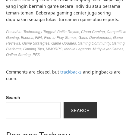
yang ingin bermain game secara individu atau bersama
teman-teman. Beberapa gaming center juga sering
digunakan sebagai lokasi turnamen game atau esports.
Posted in:
Technology
Tagged:
Battle Royale
,
Cloud Gaming
,
Competitive
Gaming
,
Esports
,
FIFA
,
Free-to-Play Games
,
Game Development
,
Game
Reviews
,
Game Strategies
,
Game Updates
,
Gaming Community
,
Gaming
Platforms
,
Gaming Tips
,
MMORPG
,
Mobile Legends
,
Multiplayer Games
,
Online Gaming
,
PES
Comments are closed, but
trackbacks
and pingbacks are
open.
Search
SEARCH
Pos-pos Terbaru