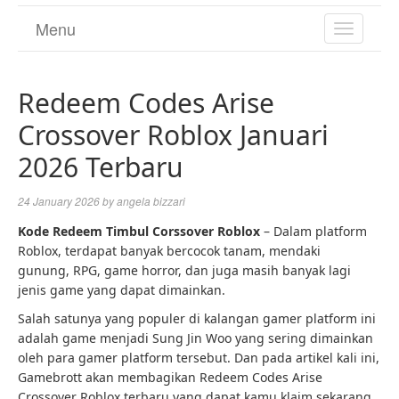
Menu
TOGGL
NAVIGA
Redeem Codes Arise
Crossover Roblox Januari
2026 Terbaru
24 January 2026
by
angela bizzari
Kode Redeem Timbul Corssover Roblox
– Dalam platform
Roblox, terdapat banyak bercocok tanam, mendaki
gunung, RPG, game horror, dan juga masih banyak lagi
jenis game yang dapat dimainkan.
Salah satunya yang populer di kalangan gamer platform ini
adalah game menjadi Sung Jin Woo yang sering dimainkan
oleh para gamer platform tersebut. Dan pada artikel kali ini,
Gamebrott akan membagikan Redeem Codes Arise
Crossover Roblox terbaru yang dapat kamu klaim sekarang.