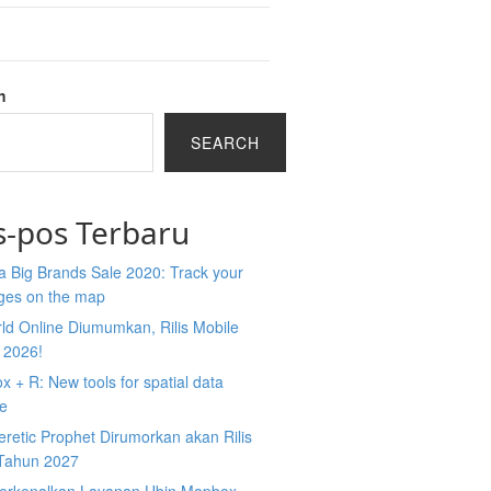
h
SEARCH
s-pos Terbaru
 Big Brands Sale 2020: Track your
ges on the map
ld Online Diumumkan, Rilis Mobile
 2026!
 + R: New tools for spatial data
ce
retic Prophet Dirumorkan akan Rilis
Tahun 2027