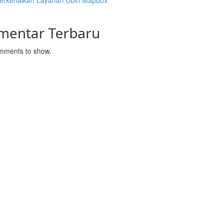
rkenalkan Layanan Ubin Mapbox
mentar Terbaru
mments to show.