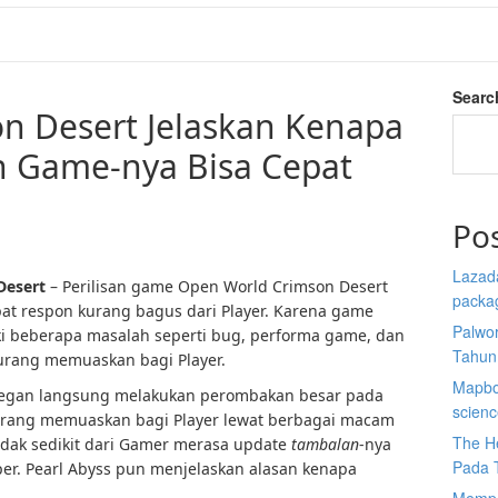
Searc
n Desert Jelaskan Kenapa
n Game-nya Bisa Cepat
Po
Lazada
esert
– Perilisan game Open World Crimson Desert
packa
t respon kurang bagus dari Player. Karena game
Palwor
ki beberapa masalah seperti bug, performa game, dan
Tahun
a kurang memuaskan bagi Player.
Mapbox
 segan langsung melakukan perombakan besar pada
scien
kurang memuaskan bagi Player lewat berbagai macam
The He
idak sedikit dari Gamer merasa update
tambalan
-nya
Pada 
oper. Pearl Abyss pun menjelaskan alasan kenapa