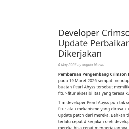
Developer Crimso
Update Perbaika
Dikerjakan
9 May 2026
by
angela bizzari
Pembaruan Pengembang Crimson D
pada 19 Maret 2026 sempat mendapa
buatan Pearl Abyss tersebut memili
fitur-fitur aksesibilitas yang teras
Tim developer Pearl Abyss pun tak
fitur atau mekanisme yang dirasa 
update patch dari mereka. Bahkan t
terlalu cepat dikerjakan oleh devel
mereka bisa cepat mengerjakannya.