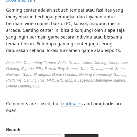
Download Film
Gaming center adalah sebuah tempat atau fasilitas yang
menyediakan berbagai perangkat dan layanan untuk
bermain video game, baik di PC, konsol, maupun mesin
arcade. Gaming center ini bisa dikunjungi oleh siapa saja
yang ingin bermain game secara individu atau bersama
teman-teman. Beberapa gaming center juga sering
digunakan sebagai lokasi turnamen game atau esports.
Posted in:
Technology
Tagged:
Battle Royale
,
Cloud Gaming
,
Competitive
Gaming
,
Esports
,
FIFA
,
Free-to-Play Games
,
Game Development
,
Game
Reviews
,
Game Strategies
,
Game Updates
,
Gaming Community
,
Gaming
Platforms
,
Gaming Tips
,
MMORPG
,
Mobile Legends
,
Multiplayer Games
,
Online Gaming
,
PES
Comments are closed, but
trackbacks
and pingbacks are
open.
Search