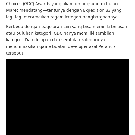
Choices (GDC) Awards yang akan berlangsung di bulan
Maret mendatang—tentunya dengan Expedition 33 yang
lagi-lagi meramaikan ragam kategori penghargaannya.
Berbeda dengan pagelaran lain yang bisa memiliki belasan
atau puluhan kategori, GDC hanya memiliki sembilan
kategori. Dan delapan dari sembilan kategorinya
menominasikan game buatan developer asal Perancis
tersebut.