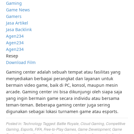
Gaming
Game News
Gamers
Jasa Artikel
Jasa Backlink
Agen234
Agen234
Agen234
Resep
Download Film
Gaming center adalah sebuah tempat atau fasilitas yang
menyediakan berbagai perangkat dan layanan untuk
bermain video game, baik di PC, konsol, maupun mesin
arcade. Gaming center ini bisa dikunjungi oleh siapa saja
yang ingin bermain game secara individu atau bersama
teman-teman. Beberapa gaming center juga sering
digunakan sebagai lokasi turnamen game atau esports.
Posted in:
Technology
Tagged:
Battle Royale
,
Cloud Gaming
,
Competitive
Gaming
,
Esports
,
FIFA
,
Free-to-Play Games
,
Game Development
,
Game