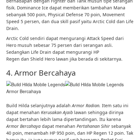
berhadapan dengan Fighter dan Tank musuh tipe serangan
fisik. Dominance Ice dapat memberikan tambahan Mana
sebanyak 500 poin, Physical Defense 70 poin, Movement
Speed 5 persen, dan dua skill pasif yaitu Arctic Cold dan Life
Drain.
Arctic Cold sendiri dapat mengurangi Attack Speed dari
Hero musuh sebesar 75 persen dari serangan asli.
Sedangkan Life Drain dapat mengurangi HP
Regen dan Shield Hero lawan jika berada di sekitarnya.
4. Armor Bercahaya
Armor Bercahaya
Build Hilda selanjutnya adalah
Armor Radian.
Item satu ini
dapat menahan
Kerusakan Ajaib
lawan sehingga dirinya
dapat bertahan lebih lama dipertandingan. Itu karena
Armor Bercahaya
dapat menahan
Pertahanan Sihir
sebanyak
40 poin, menambah HP 950 poin, dan HP Regen 12 poin. Tak
hanya itu, ia juga punya pasif unik bernama
Berkat Suci.