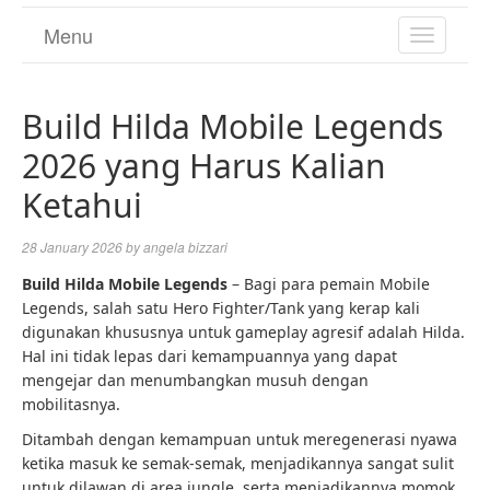
Menu
TOGGL
NAVIGA
Build Hilda Mobile Legends
2026 yang Harus Kalian
Ketahui
28 January 2026
by
angela bizzari
Build Hilda Mobile Legends
– Bagi para pemain Mobile
Legends, salah satu Hero Fighter/Tank yang kerap kali
digunakan khususnya untuk gameplay agresif adalah Hilda.
Hal ini tidak lepas dari kemampuannya yang dapat
mengejar dan menumbangkan musuh dengan
mobilitasnya.
Ditambah dengan kemampuan untuk meregenerasi nyawa
ketika masuk ke semak-semak, menjadikannya sangat sulit
untuk dilawan di area jungle, serta menjadikannya momok