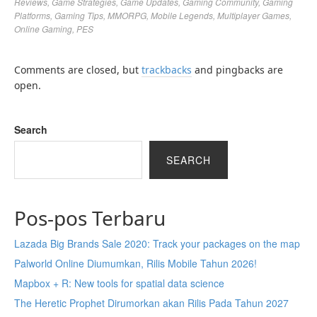
Reviews
,
Game Strategies
,
Game Updates
,
Gaming Community
,
Gaming
Platforms
,
Gaming Tips
,
MMORPG
,
Mobile Legends
,
Multiplayer Games
,
Online Gaming
,
PES
Comments are closed, but
trackbacks
and pingbacks are
open.
Search
SEARCH
Pos-pos Terbaru
Lazada Big Brands Sale 2020: Track your packages on the map
Palworld Online Diumumkan, Rilis Mobile Tahun 2026!
Mapbox + R: New tools for spatial data science
The Heretic Prophet Dirumorkan akan Rilis Pada Tahun 2027