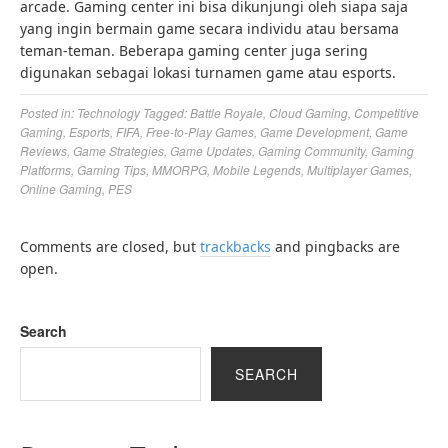
arcade. Gaming center ini bisa dikunjungi oleh siapa saja
yang ingin bermain game secara individu atau bersama
teman-teman. Beberapa gaming center juga sering
digunakan sebagai lokasi turnamen game atau esports.
Posted in:
Technology
Tagged:
Battle Royale
,
Cloud Gaming
,
Competitive
Gaming
,
Esports
,
FIFA
,
Free-to-Play Games
,
Game Development
,
Game
Reviews
,
Game Strategies
,
Game Updates
,
Gaming Community
,
Gaming
Platforms
,
Gaming Tips
,
MMORPG
,
Mobile Legends
,
Multiplayer Games
,
Online Gaming
,
PES
Comments are closed, but
trackbacks
and pingbacks are
open.
Search
SEARCH