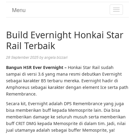
Menu
TOGGL
NAVIGA
Build Evernight Honkai Star
Rail Terbaik
28 September 2025
by
angela bizzari
Bangun HSR Ever Evernight –
Honkai Star Rail sudah
sampai di versi 3.6 yang mana resmi debutkan Evernight
sebagai karakter B5 terbaru mereka. Evernight hadir di
Amphoreus sebagai karakter dengan element Ice serta path
Remembrance.
Secara kit, Evernight adalah DPS Remembrance yang juga
bisa memberikan buff kepada Memosprite lain. Dia bisa
memberikan damage ke seluruh musuh serta memberikan
buff CRIT DMG kepada Memosprite di dalam tim. Jadi, nilai
jual utamanya adalah sebagai buffer Memosprite, ya!