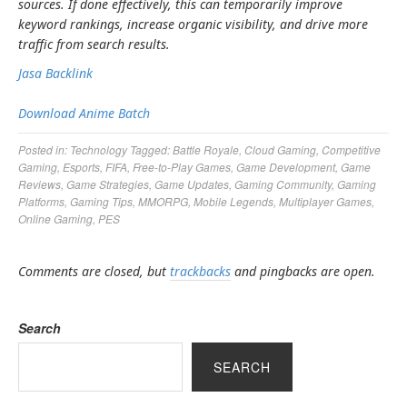
sources. If done effectively, this can temporarily improve
keyword rankings, increase organic visibility, and drive more
traffic from search results.
Jasa Backlink
Download Anime Batch
Posted in:
Technology
Tagged:
Battle Royale
,
Cloud Gaming
,
Competitive
Gaming
,
Esports
,
FIFA
,
Free-to-Play Games
,
Game Development
,
Game
Reviews
,
Game Strategies
,
Game Updates
,
Gaming Community
,
Gaming
Platforms
,
Gaming Tips
,
MMORPG
,
Mobile Legends
,
Multiplayer Games
,
Online Gaming
,
PES
Comments are closed, but
trackbacks
and pingbacks are open.
Search
SEARCH