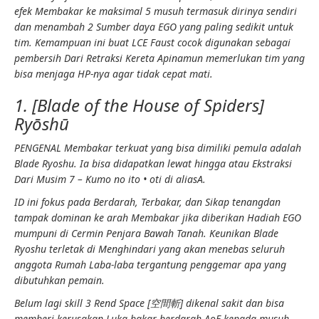
efek
Membakar
ke maksimal 5 musuh termasuk dirinya sendiri
dan menambah 2
Sumber daya EGO
yang paling sedikit untuk
tim. Kemampuan ini buat LCE Faust cocok digunakan sebagai
pembersih
Dari
Retraksi Kereta Api
namun memerlukan tim yang
bisa menjaga HP-nya agar tidak cepat mati.
1. [Blade of the House of Spiders]
Ryōshū
PENGENAL
Membakar
terkuat yang bisa dimiliki pemula adalah
Blade Ryoshu. Ia bisa didapatkan lewat
hingga
atau
Ekstraksi
Dari
Musim 7 – Kumo no ito • oti di aliasA
.
ID ini fokus pada
Berdarah, Terbakar,
dan
Sikap tenang
dan
tampak dominan ke arah
Membakar
jika diberikan
Hadiah EGO
mumpuni di
Cermin Penjara Bawah Tanah
. Keunikan Blade
Ryoshu terletak di
Menghindari
yang akan menebas seluruh
anggota
Rumah Laba-laba
tergantung
penggemar
apa yang
dibutuhkan pemain.
Belum lagi skill 3
Rend Space
[空間斬]
dikenal sakit dan bisa
memberi
kerusakan
Luka bakar berdarah
AoE
kepada musuh