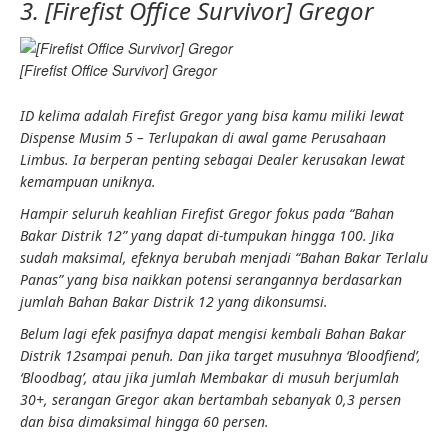
3. [Firefist Office Survivor] Gregor
[Firefist Office Survivor] Gregor
ID kelima adalah Firefist Gregor yang bisa kamu miliki lewat
Dispense Musim 5 – Terlupakan
di awal game
Perusahaan
Limbus
. Ia berperan penting sebagai
Dealer kerusakan
lewat
kemampuan uniknya.
Hampir seluruh
keahlian
Firefist Gregor fokus pada
“Bahan
Bakar Distrik 12”
yang dapat di-
tumpukan
hingga 100. Jika
sudah maksimal, efeknya berubah menjadi “
Bahan Bakar Terlalu
Panas
” yang bisa naikkan potensi serangannya berdasarkan
jumlah
Bahan Bakar Distrik 12
yang dikonsumsi.
Belum lagi efek pasifnya dapat mengisi kembali
Bahan Bakar
Distrik 12
sampai penuh
.
Dan jika target musuhnya ‘Bloodfiend’,
‘Bloodbag’, atau jika jumlah
Membakar
di musuh berjumlah
30+, serangan Gregor akan bertambah sebanyak 0,3 persen
dan bisa dimaksimal hingga 60 persen.