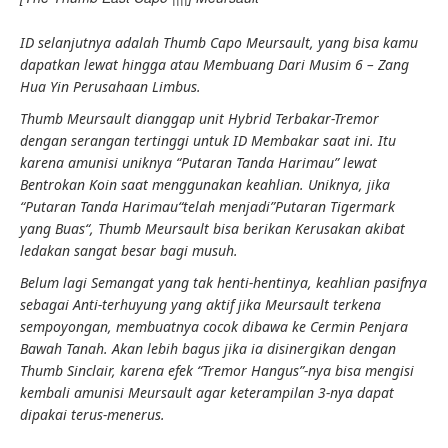
ID selanjutnya adalah Thumb Capo
Meursault, yang bisa kamu
dapatkan lewat
hingga
atau
Membuang
Dari
Musim 6
–
Zang
Hua Yin
Perusahaan Limbus
.
Thumb Meursault dianggap unit Hybrid
Terbakar-Tremor
dengan serangan tertinggi untuk ID
Membakar
saat ini. Itu
karena amunisi uniknya “
Putaran Tanda Harimau
” lewat
Bentrokan Koin
saat menggunakan
keahlian
. Uniknya, jika
“
Putaran Tanda Harimau
“telah menjadi”
Putaran Tigermark
yang Buas
“, Thumb Meursault bisa berikan
Kerusakan akibat
ledakan
sangat besar bagi musuh.
Belum lagi
Semangat yang tak henti-hentinya
,
keahlian
pasifnya
sebagai
Anti-terhuyung
yang aktif jika Meursault terkena
sempoyongan,
membuatnya cocok dibawa ke
Cermin Penjara
Bawah Tanah
. Akan lebih bagus jika ia disinergikan dengan
Thumb Sinclair, karena efek “
Tremor Hangus
”-nya bisa mengisi
kembali amunisi Meursault agar
keterampilan 3-
nya dapat
dipakai terus-menerus.