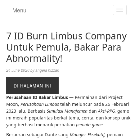
Menu
TOGGL
NAVIGA
7 ID Burn Limbus Company
Untuk Pemula, Bakar Para
Abnormality!
24 June 2026
by
angela bizzari
DI HALAMAN INI
Perusahaan ID Bakar Limbus
— Permainan dari Project
Moon,
Perusahaan Limbus
telah meluncur pada 26 Februari
2023 lalu. Berbasis
Simulasi Manajemen
dan
Aksi-RPG,
game
ini meraih popularitas berkat tema, cerita, dan konsep unik
yang berhasil menarik perhatian
pemain game
.
Berperan sebagai Dante sang
Manajer Eksekutif,
pemain