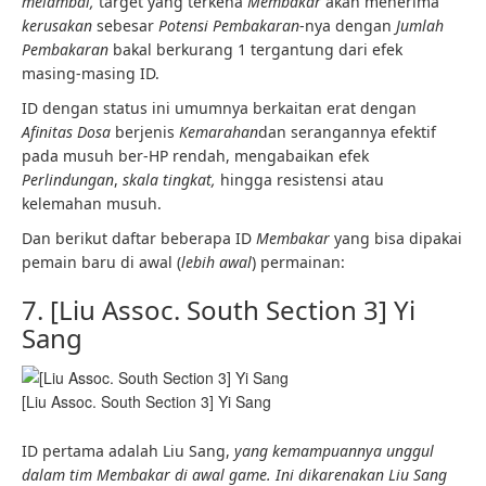
melambai,
target yang terkena
Membakar
akan menerima
kerusakan
sebesar
Potensi Pembakaran
-nya dengan
Jumlah
Pembakaran
bakal berkurang 1 tergantung dari efek
masing-masing ID.
ID dengan status ini umumnya berkaitan erat dengan
Afinitas Dosa
berjenis
Kemarahan
dan serangannya efektif
pada musuh ber-HP rendah, mengabaikan efek
Perlindungan
,
skala tingkat,
hingga resistensi atau
kelemahan musuh.
Dan berikut daftar beberapa ID
Membakar
yang bisa dipakai
pemain baru di awal (
lebih awal
) permainan:
7. [Liu Assoc. South Section 3] Yi
Sang
[Liu Assoc. South Section 3] Yi Sang
ID pertama adalah Liu Sang,
yang kemampuannya unggul
dalam tim
Membakar
di awal game. Ini dikarenakan Liu Sang