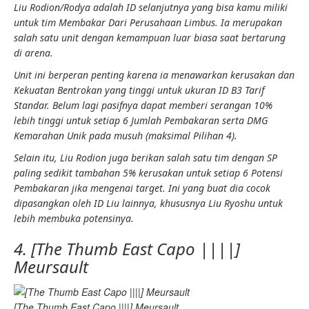
Liu Rodion/Rodya adalah ID selanjutnya yang bisa kamu miliki
untuk tim
Membakar
Dari
Perusahaan Limbus
. Ia merupakan
salah satu unit dengan kemampuan luar biasa saat bertarung
di arena.
Unit ini berperan penting karena ia menawarkan
kerusakan
dan
Kekuatan Bentrokan
yang tinggi untuk ukuran ID B3
Tarif
Standar
. Belum lagi pasifnya dapat memberi serangan 10%
lebih tinggi untuk setiap 6
Jumlah Pembakaran
serta
DMG
Kemarahan Unik
pada musuh (maksimal
Pilihan 4
).
Selain itu, Liu Rodion juga berikan salah satu tim dengan SP
paling sedikit tambahan 5%
kerusakan
untuk setiap 6
Potensi
Pembakaran
jika mengenai target. Ini yang buat dia cocok
dipasangkan oleh ID Liu lainnya, khususnya Liu Ryoshu untuk
lebih membuka potensinya.
4. [The Thumb East Capo ||||]
Meursault
[The Thumb East Capo ||||] Meursault