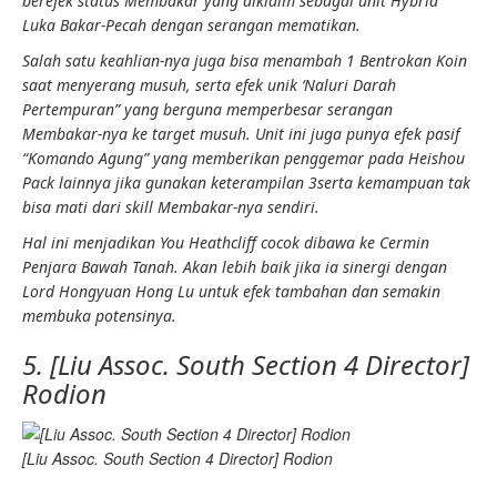
berefek status
Membakar
yang diklaim sebagai unit Hybrid
Luka Bakar-Pecah
dengan serangan mematikan.
Salah satu
keahlian
-nya juga bisa menambah 1
Bentrokan Koin
saat menyerang musuh, serta efek unik ‘
Naluri Darah
Pertempuran
” yang berguna memperbesar serangan
Membakar
-nya ke target musuh. Unit ini juga punya efek pasif
“
Komando Agung
” yang memberikan
penggemar
pada Heishou
Pack lainnya jika gunakan
keterampilan 3
serta kemampuan tak
bisa mati dari skill
Membakar
-nya sendiri.
Hal ini menjadikan You Heathcliff cocok dibawa ke
Cermin
Penjara Bawah Tanah
. Akan lebih baik jika ia sinergi dengan
Lord Hongyuan Hong Lu untuk efek tambahan dan semakin
membuka potensinya.
5. [Liu Assoc. South Section 4 Director]
Rodion
[Liu Assoc. South Section 4 Director] Rodion