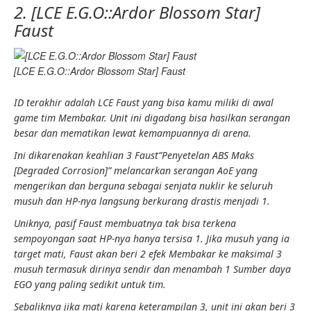
2. [LCE E.G.O::Ardor Blossom Star]
Faust
[LCE E.G.O::Ardor Blossom Star] Faust
ID terakhir adalah LCE Faust yang bisa kamu miliki di awal
game tim
Membakar
. Unit ini digadang bisa hasilkan serangan
besar dan mematikan lewat kemampuannya di arena.
Ini dikarenakan
keahlian
3 Faust”
Penyetelan ABS Maks
[Degraded Corrosion]
” melancarkan serangan
AoE
yang
mengerikan dan berguna sebagai
senjata nuklir
ke seluruh
musuh dan HP-nya langsung berkurang drastis menjadi 1.
Uniknya, pasif Faust membuatnya tak bisa terkena
sempoyongan
saat HP-nya hanya tersisa 1. Jika musuh yang ia
target mati, Faust akan beri 2 efek
Membakar
ke maksimal 3
musuh termasuk dirinya sendir dan menambah 1
Sumber daya
EGO
yang paling sedikit untuk tim.
Sebaliknya jika mati karena
keterampilan 3,
unit ini akan beri 3