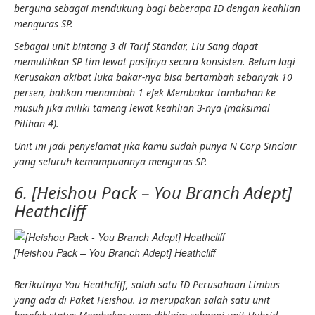
berguna sebagai
mendukung
bagi beberapa ID dengan
keahlian
menguras SP.
Sebagai unit bintang 3 di
Tarif Standar,
Liu Sang dapat
memulihkan SP tim lewat pasifnya secara konsisten. Belum lagi
Kerusakan akibat luka bakar-
nya bisa bertambah sebanyak 10
persen, bahkan menambah 1 efek
Membakar
tambahan ke
musuh jika miliki
tameng
lewat
keahlian
3-nya (maksimal
Pilihan 4
).
Unit ini jadi penyelamat jika kamu sudah punya N Corp Sinclair
yang seluruh kemampuannya menguras SP.
6. [Heishou Pack – You Branch Adept]
Heathcliff
[Heishou Pack – You Branch Adept] Heathcliff
Berikutnya You Heathcliff, salah satu ID
Perusahaan Limbus
yang ada di
Paket Heishou
. Ia merupakan salah satu unit