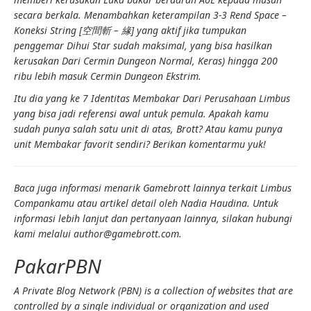
secara berkala. Menambahkan keterampilan 3-3
Rend Space –
Koneksi String [空間斬 – 緣]
yang aktif jika
tumpukan
penggemar Dihui Star
sudah maksimal, yang bisa hasilkan
kerusakan
Dari
Cermin Dungeon Normal, Keras
) hingga 200
ribu lebih masuk
Cermin Dungeon Ekstrim
.
Itu dia yang ke 7
Identitas
Membakar
Dari
Perusahaan Limbus
yang bisa jadi referensi awal untuk pemula. Apakah kamu
sudah punya salah satu unit di atas, Brott? Atau kamu punya
unit
Membakar
favorit sendiri? Berikan komentarmu yuk!
Baca juga informasi menarik Gamebrott lainnya terkait Limbus
Compan
kamu
atau artikel detail oleh Nadia Haudina. Untuk
informasi lebih lanjut dan pertanyaan lainnya, silakan hubungi
kami melalui author@gamebrott.com.
PakarPBN
A Private Blog Network (PBN) is a collection of websites that are
controlled by a single individual or organization and used