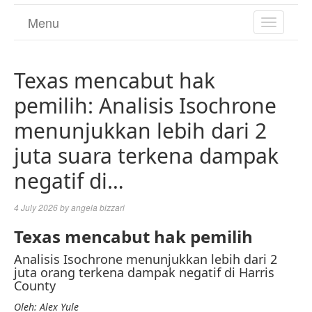
Menu
TOGGL
NAVIGA
Texas mencabut hak
pemilih: Analisis Isochrone
menunjukkan lebih dari 2
juta suara terkena dampak
negatif di…
4 July 2026
by
angela bizzari
Texas mencabut hak pemilih
Analisis Isochrone menunjukkan lebih dari 2
juta orang terkena dampak negatif di Harris
County
Oleh:
Alex Yule