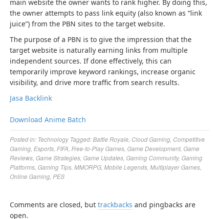
main website the owner wants to rank higher. By doing this,
the owner attempts to pass link equity (also known as “link
juice”) from the PBN sites to the target website.
The purpose of a PBN is to give the impression that the
target website is naturally earning links from multiple
independent sources. If done effectively, this can
temporarily improve keyword rankings, increase organic
visibility, and drive more traffic from search results.
Jasa Backlink
Download Anime Batch
Posted in:
Technology
Tagged:
Battle Royale
,
Cloud Gaming
,
Competitive
Gaming
,
Esports
,
FIFA
,
Free-to-Play Games
,
Game Development
,
Game
Reviews
,
Game Strategies
,
Game Updates
,
Gaming Community
,
Gaming
Platforms
,
Gaming Tips
,
MMORPG
,
Mobile Legends
,
Multiplayer Games
,
Online Gaming
,
PES
Comments are closed, but
trackbacks
and pingbacks are
open.