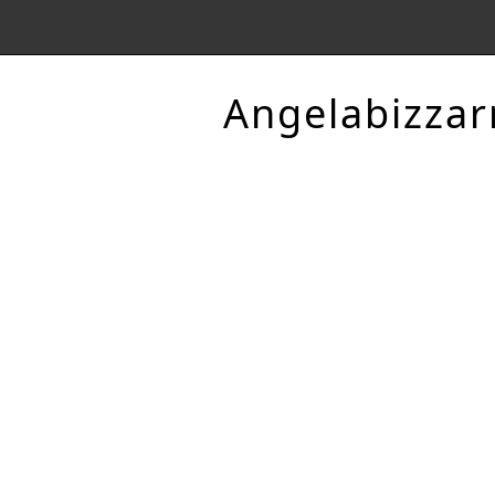
Angelabizzar