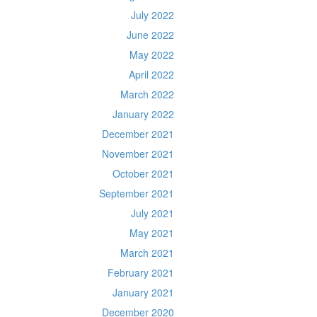
July 2022
June 2022
May 2022
April 2022
March 2022
January 2022
December 2021
November 2021
October 2021
September 2021
July 2021
May 2021
March 2021
February 2021
January 2021
December 2020