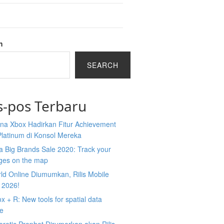
h
SEARCH
s-pos Terbaru
na Xbox Hadirkan Fitur Achievement
Platinum di Konsol Mereka
 Big Brands Sale 2020: Track your
ges on the map
ld Online Diumumkan, Rilis Mobile
 2026!
 + R: New tools for spatial data
ce