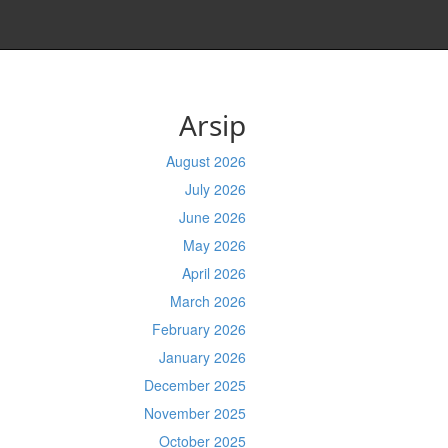
Arsip
August 2026
July 2026
June 2026
May 2026
April 2026
March 2026
February 2026
January 2026
December 2025
November 2025
October 2025