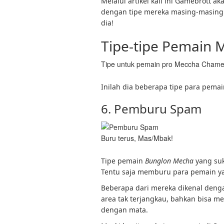
Melalui artikel kali ini Gamebrott
dengan tipe mereka masing-masing 
dia!
Tipe-tipe Pemain
Tipe untuk pemain pro Meccha Chame
Inilah dia beberapa tipe para pem
6. Pemburu Spam
Buru terus, Mas/Mbak!
Tipe pemain
Bunglon Mecha
yang suk
Tentu saja memburu para pemain ya
Beberapa dari mereka dikenal denga
area tak terjangkau, bahkan bisa me
dengan mata.