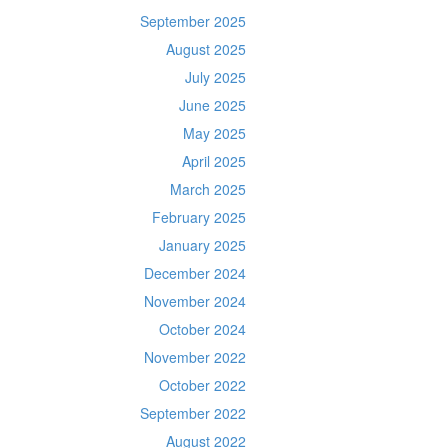
September 2025
August 2025
July 2025
June 2025
May 2025
April 2025
March 2025
February 2025
January 2025
December 2024
November 2024
October 2024
November 2022
October 2022
September 2022
August 2022