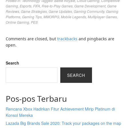
Posted in:
Technology
Tagged:
Battle Royale
,
Cloud Gaming
,
Competitive
Gaming
,
Esports
,
FIFA
,
Free-to-Play Games
,
Game Development
,
Game
Reviews
,
Game Strategies
,
Game Updates
,
Gaming Community
,
Gaming
Platforms
,
Gaming Tips
,
MMORPG
,
Mobile Legends
,
Multiplayer Games
,
Online Gaming
,
PES
Comments are closed, but
trackbacks
and pingbacks are
open.
Search
SEARCH
Pos-pos Terbaru
Rencana Xbox Hadirkan Fitur Achievement Mirip Platinum di
Konsol Mereka
Lazada Big Brands Sale 2020: Track your packages on the map