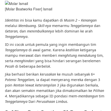
[Molar Boatworks Fixer] Ismail
Identitas
ini bisa kamu dapatkan di
Musim 2 – Kenangan
melalui
Membuang
.
Skill-nya
memarmu
Tenggelamnya
dan
Getaran,
dan
menimbulkannya
lebih dominan ke arah
Tenggelamnya
.
ID ini cocok untuk pemula yang ingin membangun tim
Tenggelamnya
di awal game. Karena
keahlian
ketiganya
mampu merawat dan memberi
menghitung
mendukung
tim,
serta
menghindari
yang bisa hindari serangan berelemen
Pecah
di beberapa
berbelok
.
Jika berhasil berikan
kerusakan
ke musuh sebanyak 6+
Potensi Tenggelam,
ia dapat menyerang mereka dengan 3
poin
Rentan
lewat
keterampilan 3
jika digunakan berkala,
dan akan semakin mematikan jika dimaksimalkan ke
Pilihan
4
. Menjadikannya sebagai ID pondasi mem-
membangun
tim
Tenggelamnya
Dari
Perusahaan Limbus
.