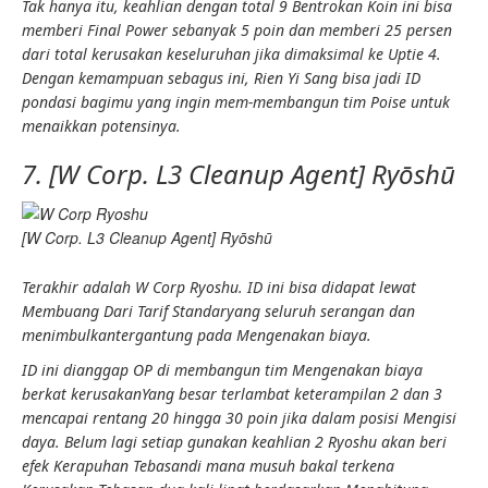
Tak hanya itu,
keahlian
dengan total 9
Bentrokan Koin
ini bisa
memberi Final Power sebanyak 5 poin dan memberi 25 persen
dari total
kerusakan
keseluruhan jika dimaksimal ke
Uptie
4
.
Dengan kemampuan sebagus ini, Rien Yi Sang bisa jadi ID
pondasi bagimu yang ingin mem-
membangun
tim Poise untuk
menaikkan potensinya.
7. [W Corp. L3 Cleanup Agent] Ryōshū
[W Corp. L3 Cleanup Agent] Ryōshū
Terakhir adalah W Corp Ryoshu. ID ini bisa didapat lewat
Membuang
Dari
Tarif Standar
yang seluruh serangan dan
menimbulkan
tergantung pada
Mengenakan biaya
.
ID ini dianggap OP di
membangun
tim
Mengenakan biaya
berkat
kerusakan
Yang besar terlambat
keterampilan 2
dan
3
mencapai rentang 20 hingga 30 poin jika dalam posisi
Mengisi
daya.
Belum lagi setiap gunakan
keahlian
2 Ryoshu akan beri
efek
Kerapuhan Tebasan
di mana musuh bakal terkena