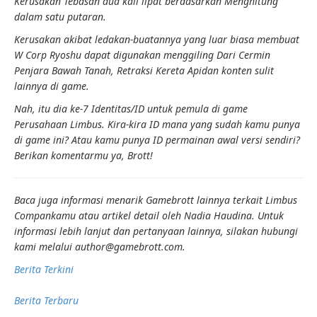
Kerusakan Tebasan
dua kali lipat berdasarkan
Menghitung
dalam satu putaran.
Kerusakan akibat ledakan
-buatannya yang luar biasa membuat
W Corp Ryoshu dapat digunakan
menggiling
Dari
Cermin
Penjara Bawah Tanah
,
Retraksi Kereta Api
dan konten sulit
lainnya di game.
Nah, itu dia ke-7
Identitas/ID
untuk pemula di game
Perusahaan Limbus
. Kira-kira ID mana yang sudah kamu punya
di game ini? Atau kamu punya ID
permainan awal
versi sendiri?
Berikan komentarmu ya, Brott!
Baca juga informasi menarik Gamebrott lainnya terkait Limbus
Compan
kamu
atau artikel detail oleh Nadia Haudina. Untuk
informasi lebih lanjut dan pertanyaan lainnya, silakan hubungi
kami melalui author@gamebrott.com.
Berita Terkini
Berita Terbaru