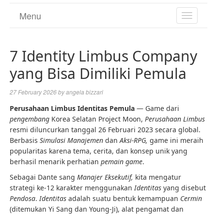
Menu
TOGGL
NAVIGA
7 Identity Limbus Company
yang Bisa Dimiliki Pemula
27 February 2026
by
angela bizzari
Perusahaan Limbus Identitas
Pemula
— Game dari
pengembang
Korea Selatan Project Moon,
Perusahaan Limbus
resmi diluncurkan tanggal 26 Februari 2023 secara global.
Berbasis
Simulasi Manajemen
dan
Aksi-RPG,
game ini meraih
popularitas karena tema, cerita, dan konsep unik yang
berhasil menarik perhatian
pemain game
.
Sebagai Dante sang
Manajer Eksekutif,
kita mengatur
strategi ke-12 karakter menggunakan
Identitas
yang disebut
Pendosa
.
Identitas
adalah suatu bentuk kemampuan
Cermin
(ditemukan Yi Sang dan Young-Ji), alat pengamat dan