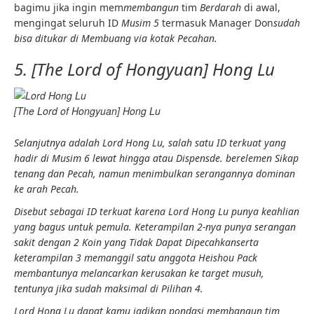
bagimu jika ingin mem
membangun
tim
Berdarah
di awal,
mengingat seluruh ID
Musim 5
termasuk Manager Don
sudah
bisa ditukar di
Membuang
via kotak
Pecahan
.
5. [The Lord of Hongyuan] Hong Lu
[The Lord of Hongyuan] Hong Lu
Selanjutnya adalah Lord Hong Lu, salah satu ID terkuat yang
hadir di
Musim 6
lewat
hingga
atau
Dispensde.
berelemen
Sikap
tenang
dan
Pecah,
namun
menimbulkan
serangannya dominan
ke arah
Pecah.
Disebut sebagai ID terkuat karena Lord Hong Lu punya
keahlian
yang bagus untuk pemula.
Keterampilan 2-
nya punya serangan
sakit dengan 2
Koin yang Tidak Dapat Dipecahkan
serta
keterampilan 3
memanggil satu anggota Heishou Pack
membantunya melancarkan
kerusakan
ke target musuh,
tentunya jika sudah maksimal di
Pilihan 4
.
Lord Hong Lu dapat kamu jadikan pondasi membangun tim