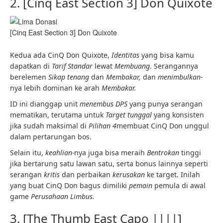
2. [Cinq East Section 3] Don Quixote
[Cinq East Section 3] Don Quixote
Kedua ada CinQ Don Quixote,
Identitas
yang bisa kamu
dapatkan di
Tarif Standar
lewat
Membuang
. Serangannya
berelemen
Sikap tenang
dan
Membakar,
dan
menimbulkan
-
nya lebih dominan ke arah
Membakar.
ID ini dianggap unit
menembus DPS
yang punya serangan
mematikan, terutama untuk
Target tunggal
yang konsisten
jika sudah maksimal di
Pilihan 4
membuat CinQ Don unggul
dalam pertarungan bos.
Selain itu,
keahlian-
nya juga bisa meraih
Bentrokan
tinggi
jika bertarung satu lawan satu, serta bonus lainnya seperti
serangan
kritis
dan perbaikan
kerusakan
ke target. Inilah
yang buat CinQ Don bagus dimiliki
pemain
pemula di awal
game
Perusahaan Limbus.
3. [The Thumb East Capo ||||]