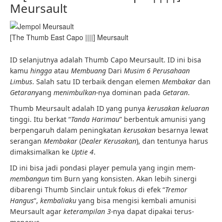
Meursault
[The Thumb East Capo ||||] Meursault
ID selanjutnya adalah Thumb Capo
Meursault. ID ini bisa
kamu
hingga
atau
Membuang
Dari
Musim 6
Perusahaan
Limbus
. Salah satu ID
terbaik dengan elemen
Membakar
dan
Getaran
yang
menimbulkan-
nya dominan pada
Getaran
.
Thumb Meursault adalah ID yang punya
kerusakan keluaran
tinggi. Itu berkat “
Tanda Harimau
” berbentuk amunisi yang
berpengaruh dalam peningkatan
kerusakan
besarnya lewat
serangan
Membakar
(
Dealer Kerusakan
), dan tentunya harus
dimaksimalkan ke
Uptie
4
.
ID ini bisa jadi pondasi player pemula yang ingin mem-
membangun
tim Burn yang konsisten. Akan lebih sinergi
dibarengi Thumb Sinclair untuk fokus di efek “
Tremor
Hangus
“,
kembali
aku
yang bisa mengisi kembali amunisi
Meursault agar
keterampilan 3-
nya dapat dipakai terus-