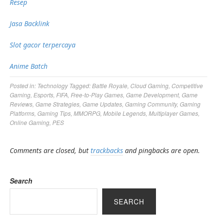
Resep
Jasa Backlink
Slot gacor terpercaya
Anime Batch
Posted in:
Technology
Tagged:
Battle Royale
,
Cloud Gaming
,
Competitive
Gaming
,
Esports
,
FIFA
,
Free-to-Play Games
,
Game Development
,
Game
Reviews
,
Game Strategies
,
Game Updates
,
Gaming Community
,
Gaming
Platforms
,
Gaming Tips
,
MMORPG
,
Mobile Legends
,
Multiplayer Games
,
Online Gaming
,
PES
Comments are closed, but
trackbacks
and pingbacks are open.
Search
SEARCH