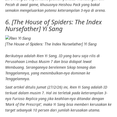
Pecah
di awal game
,
khususnya Heishou Pack yang bakal
semakin mengeluarkan potensi
keterampilan 3-
nya di arena.
6. [The House of Spiders: The Index
Nursefather] Yi Sang
[The House of Spiders: The Index Nursefather] Yi Sang
Berikutnya adalah Rien Yi Sang, ID yang baru saja rilis di
Perusahaan Limbus Musim 7
dan bisa didapat lewat
Membuang
. Serangannya berelemen
Sikap tenang
dan
Tenggelamnya,
yang
menimbulkan
-nya dominan ke
Tenggelamnya
.
Saat artikel ditulis Jumat (27/2/26) ini, Rien Yi Sang adalah ID
terkuat dalam
musim 7
. Hal ini terletak pada
keterampilan 3-
nya Furioso Replica yang jika
keahlian
-nya ditandai dengan
‘Mark of the Prescript’, maka Yi Sang bisa memberi
kerusakan
ke
target sebanyak 10 persen dari jumlah
kerusakan
utama.