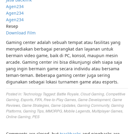
Agen234
Agen234
Agen234
Resep
Download Film
Gaming center adalah sebuah tempat atau fasilitas yang
menyediakan berbagai perangkat dan layanan untuk
bermain video game, baik di PC, konsol, maupun mesin
arcade. Gaming center ini bisa dikunjungi oleh siapa saja
yang ingin bermain game secara individu atau bersama
teman-teman. Beberapa gaming center juga sering
digunakan sebagai lokasi turnamen game atau esports.
Posted in:
Technology
Tagged:
Battle Royale
,
Cloud Gaming
,
Competitive
Gaming
,
Esports
,
FIFA
,
Free-to-Play Games
,
Game Development
,
Game
Reviews
,
Game Strategies
,
Game Updates
,
Gaming Community
,
Gaming
Platforms
,
Gaming Tips
,
MMORPG
,
Mobile Legends
,
Multiplayer Games
,
Online Gaming
,
PES
Comments are closed, but
trackbacks
and pingbacks are