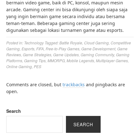
bermain video game, baik di PC, konsol, maupun mesin
arcade. Gaming center ini bisa dikunjungi oleh siapa saja
yang ingin bermain game secara individu atau bersama
teman-teman. Beberapa gaming center juga sering
digunakan sebagai lokasi turnamen game atau esports.
Posted in:
Technology
Tagged:
Battle Royale
,
Cloud Gaming
,
Competitive
Gaming
,
Esports
,
FIFA
,
Free-to-Play Games
,
Game Development
,
Game
Reviews
,
Game Strategies
,
Game Updates
,
Gaming Community
,
Gaming
Platforms
,
Gaming Tips
,
MMORPG
,
Mobile Legends
,
Multiplayer Games
,
Online Gaming
,
PES
Comments are closed, but
trackbacks
and pingbacks are
open.
Search
SEARCH