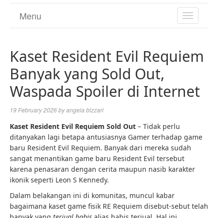
Menu
TOGGL
NAVIGA
Kaset Resident Evil Requiem
Banyak yang Sold Out,
Waspada Spoiler di Internet
19 February 2026
by
angela bizzari
Kaset Resident Evil Requiem Sold Out
– Tidak perlu
ditanyakan lagi betapa antusiasnya Gamer terhadap game
baru Resident Evil Requiem. Banyak dari mereka sudah
sangat menantikan game baru Resident Evil tersebut
karena penasaran dengan cerita maupun nasib karakter
ikonik seperti Leon S Kennedy.
Dalam belakangan ini di komunitas, muncul kabar
bagaimana kaset game fisik RE Requiem disebut-sebut telah
banyak yang
terjual habis
alias habis terjual. Hal ini