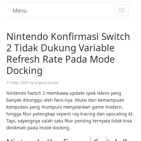
Menu
TOGGL
NAVIGA
Nintendo Konfirmasi Switch
2 Tidak Dukung Variable
Refresh Rate Pada Mode
Docking
17 May 2025
by
angela bizzari
Nintendo Switch 2 membawa update spek teknis yang
banyak ditunggu oleh fans-nya. Mulai dari kemampuan
komputasi yang mumpuni menjalankan game modern,
hingga fitur pelengkap seperti ray tracing dan upscaling AI.
Tapi, sayangnya salah satu fitur penting ternyata tidak bisa
dinikmati pada mode docking.