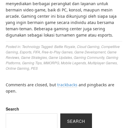
menyediakan berbagai perangkat dan layanan untuk
bermain video game, baik di PC, konsol, maupun mesin
arcade. Gaming center ini bisa dikunjungi oleh siapa saja
yang ingin bermain game secara individu atau bersama
teman-teman. Beberapa gaming center juga sering
digunakan sebagai lokasi turnamen game atau esports.
Posted in:
Technology
Tagged:
Battle Royale
,
Cloud Gaming
,
Competitive
Gaming
,
Esports
,
FIFA
,
Free-to-Play Games
,
Game Development
,
Game
Reviews
,
Game Strategies
,
Game Updates
,
Gaming Community
,
Gaming
Platforms
,
Gaming Tips
,
MMORPG
,
Mobile Legends
,
Multiplayer Games
,
Online Gaming
,
PES
Comments are closed, but
trackbacks
and pingbacks are
open.
Search
SEARCH