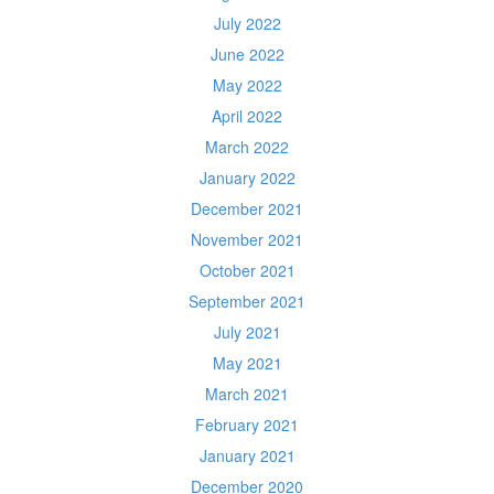
July 2022
June 2022
May 2022
April 2022
March 2022
January 2022
December 2021
November 2021
October 2021
September 2021
July 2021
May 2021
March 2021
February 2021
January 2021
December 2020