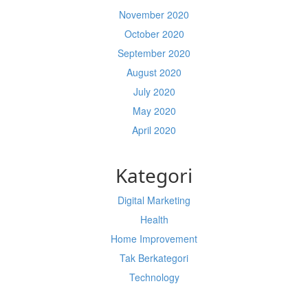
November 2020
October 2020
September 2020
August 2020
July 2020
May 2020
April 2020
Kategori
Digital Marketing
Health
Home Improvement
Tak Berkategori
Technology