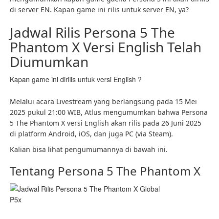
di server EN. Kapan game ini rilis untuk server EN, ya?
Jadwal Rilis Persona 5 The
Phantom X Versi English Telah
Diumumkan
Kapan game ini dirilis untuk versi English ?
Melalui acara Livestream yang berlangsung pada 15 Mei
2025 pukul 21:00 WIB, Atlus mengumumkan bahwa Persona
5 The Phantom X versi English akan rilis pada 26 Juni 2025
di platform Android, iOS, dan juga PC (via Steam).
Kalian bisa lihat pengumumannya di bawah ini.
Tentang Persona 5 The Phantom X
P5x