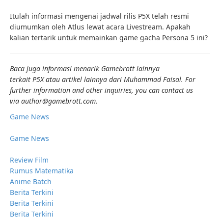
Itulah informasi mengenai jadwal rilis P5X telah resmi
diumumkan oleh Atlus lewat acara Livestream. Apakah
kalian tertarik untuk memainkan game gacha Persona 5 ini?
Baca juga informasi menarik Gamebrott lainnya
terkait P5X atau artikel lainnya dari Muhammad Faisal. For
further information and other inquiries, you can contact us
via author@gamebrott.com
.
Game News
Game News
Review Film
Rumus Matematika
Anime Batch
Berita Terkini
Berita Terkini
Berita Terkini