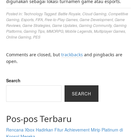
digunakan sebagai lokasi turnamen game atau esports.
Posted in:
Technology
Tagged:
Battle Royale
,
Cloud Gaming
,
Competitive
Gaming
,
Esports
,
FIFA
,
Free-to-Play Games
,
Game Development
,
Game
Reviews
,
Game Strategies
,
Game Updates
,
Gaming Community
,
Gaming
Platforms
,
Gaming Tips
,
MMORPG
,
Mobile Legends
,
Multiplayer Games
,
Online Gaming
,
PES
Comments are closed, but
trackbacks
and pingbacks are
open.
Search
SEARCH
Pos-pos Terbaru
Rencana Xbox Hadirkan Fitur Achievement Mirip Platinum di
Konsol Mereka