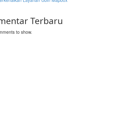
rkenalkan Layanan Ubin Mapbox
mentar Terbaru
mments to show.