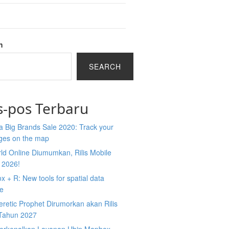
h
SEARCH
s-pos Terbaru
 Big Brands Sale 2020: Track your
ges on the map
ld Online Diumumkan, Rilis Mobile
 2026!
 + R: New tools for spatial data
ce
retic Prophet Dirumorkan akan Rilis
Tahun 2027