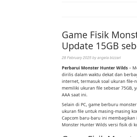
Game Fisik Monst
Update 15GB seb
28 February 2025
by
angela bizzari
Perbarui Monster Hunter Wilds
– Mo
dirilis dalam waktu dekat dan berb
internet, termasuk soal ukuran file-
memiliki ukuran file sebesar 75GB, 
AAA saat ini.
Selain di PC, game berburu monster i
ukuran file untuk masing-masing kon
Capcom baru-baru ini membagikan 
Monster Hunter Wilds versi fisik di k