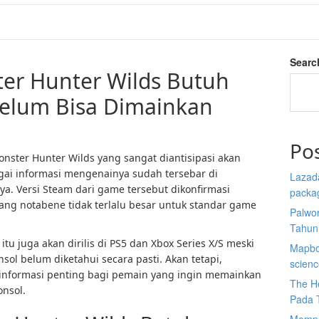
Searc
er Hunter Wilds Butuh
elum Bisa Dimainkan
Po
nster Hunter Wilds yang sangat diantisipasi akan
agai informasi mengenainya sudah tersebar di
Lazada
nya. Versi Steam dari game tersebut dikonfirmasi
packa
yang notabene tidak terlalu besar untuk standar game
Palwor
Tahun
tu juga akan dirilis di PS5 dan Xbox Series X/S meski
Mapbox
sol belum diketahui secara pasti. Akan tetapi,
scien
informasi penting bagi pemain yang ingin memainkan
The He
onsol.
Pada 