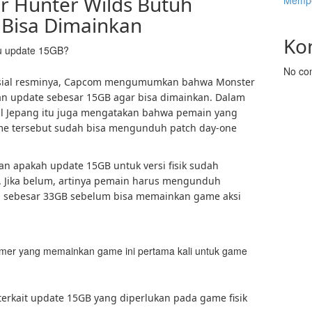
r Hunter Wilds Butuh
Mempe
 Bisa Dimainkan
Ko
lu update 15GB?
No co
sosial resminya, Capcom mengumumkan bahwa Monster
an update sebesar 15GB agar bisa dimainkan. Dalam
al Jepang itu juga mengatakan bahwa pemain yang
 game tersebut sudah bisa mengunduh patch day-one
n apakah update 15GB untuk versi fisik sudah
. Jika belum, artinya pemain harus mengunduh
al sebesar 33GB sebelum bisa memainkan game aksi
mer yang memainkan game ini pertama kali untuk game
terkait update 15GB yang diperlukan pada game fisik