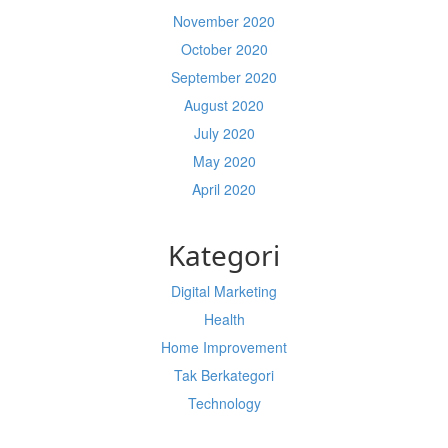
November 2020
October 2020
September 2020
August 2020
July 2020
May 2020
April 2020
Kategori
Digital Marketing
Health
Home Improvement
Tak Berkategori
Technology