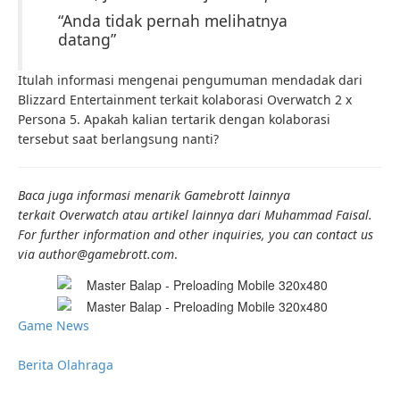
“Anda tidak pernah melihatnya
datang”
Itulah informasi mengenai pengumuman mendadak dari
Blizzard Entertainment terkait kolaborasi Overwatch 2 x
Persona 5. Apakah kalian tertarik dengan kolaborasi
tersebut saat berlangsung nanti?
Baca juga informasi menarik Gamebrott lainnya
terkait Overwatch atau artikel lainnya dari Muhammad Faisal.
For further information and other inquiries, you can contact us
via author@gamebrott.com
.
Game News
Berita Olahraga