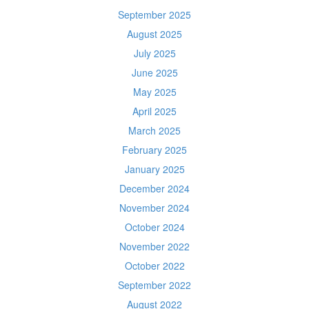
September 2025
August 2025
July 2025
June 2025
May 2025
April 2025
March 2025
February 2025
January 2025
December 2024
November 2024
October 2024
November 2022
October 2022
September 2022
August 2022