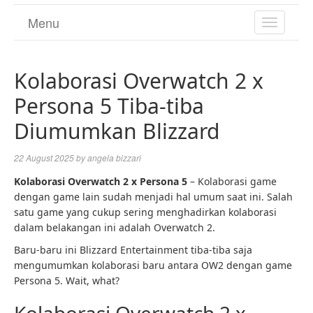
Menu
TOGGL
NAVIGA
Kolaborasi Overwatch 2 x
Persona 5 Tiba-tiba
Diumumkan Blizzard
22 August 2025
by
angela bizzari
Kolaborasi Overwatch 2 x Persona 5
– Kolaborasi game
dengan game lain sudah menjadi hal umum saat ini. Salah
satu game yang cukup sering menghadirkan kolaborasi
dalam belakangan ini adalah Overwatch 2.
Baru-baru ini Blizzard Entertainment tiba-tiba saja
mengumumkan kolaborasi baru antara OW2 dengan game
Persona 5. Wait, what?