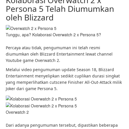
Kolaborasi Overwatch 2 x
Persona 5 Telah Diumumkan
oleh Blizzard
Tunggu, apa? Kolaborasi Overwatch 2 x Persona 5?
Percaya atau tidak, pengumuman ini telah resmi
diumumkan oleh Blizzard Entertainment lewat channel
Youtube game Overwatch 2.
Melalui video pengumuman update Season 18, Blizzard
Entertainment menyelipkan sedikit cuplikan durasi singkat
yang memperlihatkan cutscene Finisher All-Out-Attack milik
Joker dari game Persona 5.
Overwatch 2
Dari adanya pengumuman tersebut, dipastikan beberapa