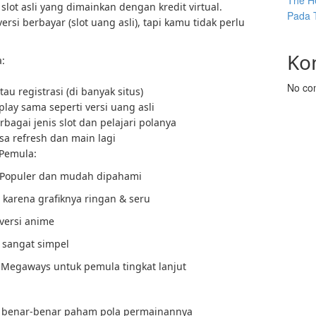
The He
 slot asli yang dimainkan dengan kredit virtual.
Pada 
si berbayar (slot uang asli), tapi kamu tidak perlu
Ko
:
No co
au registrasi (di banyak situs)
play sama seperti versi uang asli
bagai jenis slot dan pelajari polanya
sa refresh dan main lagi
Pemula:
– Populer dan mudah dipahami
karena grafiknya ringan & seru
 versi anime
, sangat simpel
 Megaways untuk pemula tingkat lanjut
k benar-benar paham pola permainannya