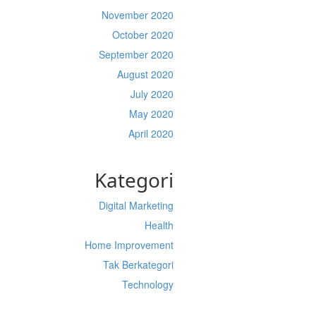
November 2020
October 2020
September 2020
August 2020
July 2020
May 2020
April 2020
Kategori
Digital Marketing
Health
Home Improvement
Tak Berkategori
Technology