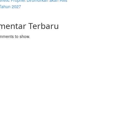
retic Prophet Dirumorkan akan Rilis
Tahun 2027
mentar Terbaru
mments to show.