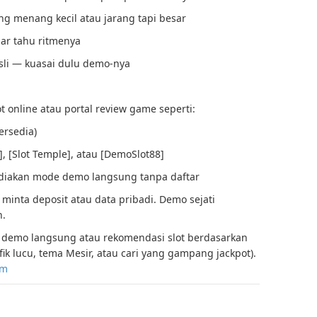
ng menang kecil atau jarang tapi besar
iar tahu ritmenya
sli — kuasai dulu demo-nya
t online atau portal review game seperti:
ersedia)
g], [Slot Temple], atau [DemoSlot88]
ediakan mode demo langsung tanpa daftar
minta deposit atau data pribadi. Demo sejati
n.
k demo langsung atau rekomendasi slot berdasarkan
ik lucu, tema Mesir, atau cari yang gampang jackpot).
am