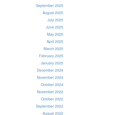
September 2025
August 2025
July 2025
June 2025
May 2025
April 2025
March 2025
February 2025
January 2025
December 2024
November 2024
October 2024
November 2022
October 2022
September 2022
August 2022