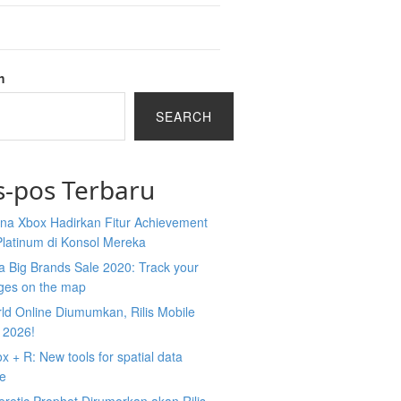
h
SEARCH
s-pos Terbaru
na Xbox Hadirkan Fitur Achievement
Platinum di Konsol Mereka
 Big Brands Sale 2020: Track your
ges on the map
ld Online Diumumkan, Rilis Mobile
 2026!
 + R: New tools for spatial data
ce