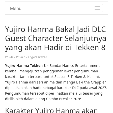
Menu
TOGGL
NAVIGA
Yujiro Hanma Bakal Jadi DLC
Guest Character Selanjutnya
yang akan Hadir di Tekken 8
25 May 2026
by
angela bizzari
Yujiro Hanma Tekken 8
– Bandai Namco Entertainment
kembali mengejutkan penggemar lewat pengumuman
karakter tamu terbaru untuk Season 3 Tekken 8. Kali ini,
Yujiro Hanma dari seri anime dan manga Baki the Grappler
dipastikan akan hadir sebagai karakter DLC pada awal 2027.
Pengumuman tersebut diperlihatkan melalui teaser yang
dirilis oleh dalam ajang Combo Breaker 2026.
Karakter Yujiro Hanma akan