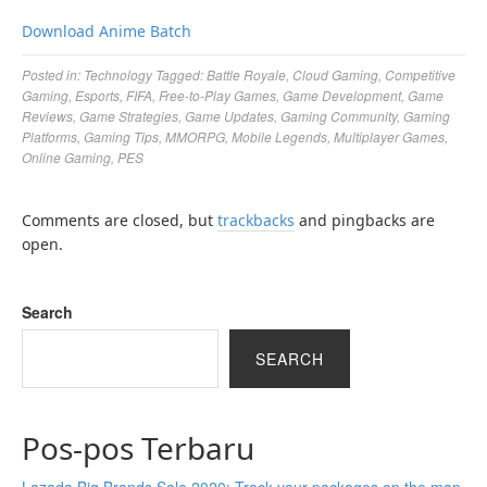
Download Anime Batch
Posted in:
Technology
Tagged:
Battle Royale
,
Cloud Gaming
,
Competitive
Gaming
,
Esports
,
FIFA
,
Free-to-Play Games
,
Game Development
,
Game
Reviews
,
Game Strategies
,
Game Updates
,
Gaming Community
,
Gaming
Platforms
,
Gaming Tips
,
MMORPG
,
Mobile Legends
,
Multiplayer Games
,
Online Gaming
,
PES
Comments are closed, but
trackbacks
and pingbacks are
open.
Search
SEARCH
Pos-pos Terbaru