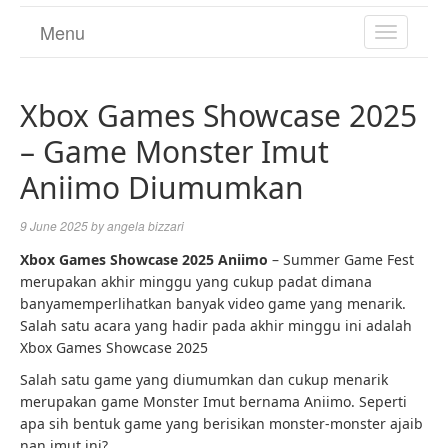
Menu
TOGGL
NAVIGA
Xbox Games Showcase 2025
– Game Monster Imut
Aniimo Diumumkan
9 June 2025
by
angela bizzari
Xbox Games Showcase 2025 Aniimo
– Summer Game Fest
merupakan akhir minggu yang cukup padat dimana
banyamemperlihatkan banyak video game yang menarik.
Salah satu acara yang hadir pada akhir minggu ini adalah
Xbox Games Showcase 2025
Salah satu game yang diumumkan dan cukup menarik
merupakan game Monster Imut bernama Aniimo. Seperti
apa sih bentuk game yang berisikan monster-monster ajaib
nan imut ini?