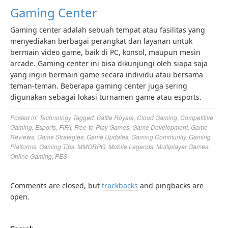
Gaming Center
Gaming center adalah sebuah tempat atau fasilitas yang
menyediakan berbagai perangkat dan layanan untuk
bermain video game, baik di PC, konsol, maupun mesin
arcade. Gaming center ini bisa dikunjungi oleh siapa saja
yang ingin bermain game secara individu atau bersama
teman-teman. Beberapa gaming center juga sering
digunakan sebagai lokasi turnamen game atau esports.
Posted in:
Technology
Tagged:
Battle Royale
,
Cloud Gaming
,
Competitive
Gaming
,
Esports
,
FIFA
,
Free-to-Play Games
,
Game Development
,
Game
Reviews
,
Game Strategies
,
Game Updates
,
Gaming Community
,
Gaming
Platforms
,
Gaming Tips
,
MMORPG
,
Mobile Legends
,
Multiplayer Games
,
Online Gaming
,
PES
Comments are closed, but
trackbacks
and pingbacks are
open.