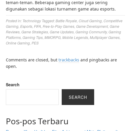
teman-teman. Beberapa gaming center juga sering
digunakan sebagai lokasi turnamen game atau esports.
Posted in:
Technology
Tagged:
Battle Royale
,
Cloud Gaming
,
Competitive
Gaming
,
Esports
,
FIFA
,
Free-to-Play Games
,
Game Development
,
Game
Reviews
,
Game Strategies
,
Game Updates
,
Gaming Community
,
Gaming
Platforms
,
Gaming Tips
,
MMORPG
,
Mobile Legends
,
Multiplayer Games
,
Online Gaming
,
PES
Comments are closed, but
trackbacks
and pingbacks are
open.
Search
SEARCH
Pos-pos Terbaru