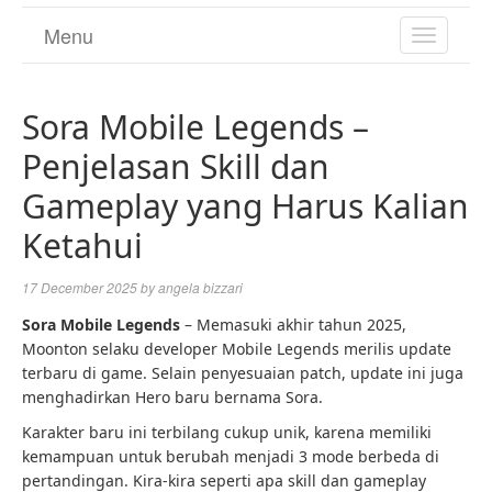
Menu
TOGGL
NAVIGA
Sora Mobile Legends –
Penjelasan Skill dan
Gameplay yang Harus Kalian
Ketahui
17 December 2025
by
angela bizzari
Sora Mobile Legends
– Memasuki akhir tahun 2025,
Moonton selaku developer Mobile Legends merilis update
terbaru di game. Selain penyesuaian patch, update ini juga
menghadirkan Hero baru bernama Sora.
Karakter baru ini terbilang cukup unik, karena memiliki
kemampuan untuk berubah menjadi 3 mode berbeda di
pertandingan. Kira-kira seperti apa skill dan gameplay