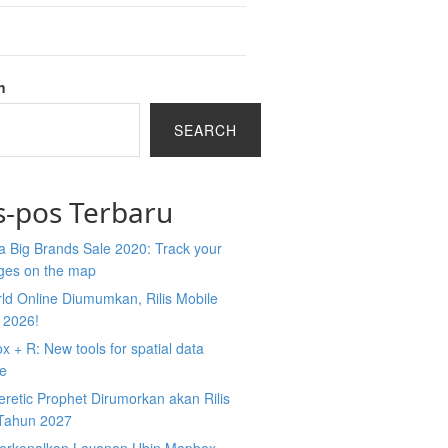
h
SEARCH
s-pos Terbaru
 Big Brands Sale 2020: Track your
ges on the map
ld Online Diumumkan, Rilis Mobile
 2026!
 + R: New tools for spatial data
ce
retic Prophet Dirumorkan akan Rilis
Tahun 2027