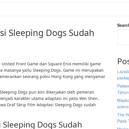
Searc
asi Sleeping Dogs Sudah
Po
 United Front Game dan Square Enix memiliki game
ada masanya yaitu Sleeping Dogs. Game ini merupakan
Lazada
emerankan seorang polisi Hong Kong yang menyamar
packa
Palwor
 Sleeping Dogs pun kini dikerjakan oleh pemeran
Tahun
enjadi karakter utama adaptasi ini yaitu Wei Shen.
Mapbox
a Draf Skrip Film Adaptasi Sleeping Dogs sudah
scien
The He
Pada 
i Sleeping Dogs Sudah