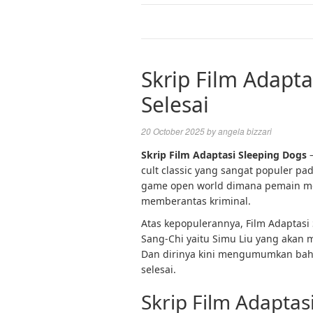
Skrip Film Adapt
Selesai
20 October 2025
by
angela bizzari
Skrip Film Adaptasi Sleeping Dogs
–
cult classic yang sangat populer p
game open world dimana pemain m
memberantas kriminal.
Atas kepopulerannya, Film Adaptasi
Sang-Chi yaitu Simu Liu yang akan m
Dan dirinya kini mengumumkan bahw
selesai.
Skrip Film Adaptas