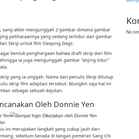
Mempe
Ko
 Liu, sang aktor mengunggah 2 gambar dimana gambar
No co
jing peliharaannya yang sedang tertidur dan gambar
ri Skrip untuk film Sleeping Dogs.
gai bentuk penghargaan bahwa draft skrip dari film
i sehingga ia juga mengunggah gambar “anjing tidur”
ata.
krip yang ia unggah. Nama dari penulis Skrip ditutup
is skrip film adaptasi tersebut. Mungkin saja hal ini
umkan sebagai sebuah kejutan.
encanakan Oleh Donnie Yen
Yen
Liu ini merupakan langkah yang cukup jauh dari
emang, sebelum berada di tangan pemeran Sang Chi