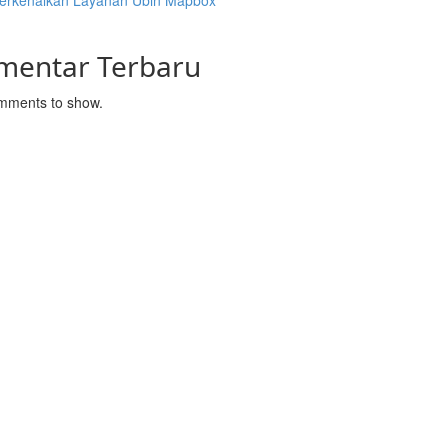
rkenalkan Layanan Ubin Mapbox
mentar Terbaru
mments to show.