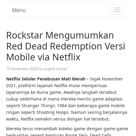
Menu
TOGGL
NAVIGA
Rockstar Mengumumkan
Red Dead Redemption Versi
Mobile via Netflix
15 November 2025
by
angela bizzari
Netflix Seluler Penebusan Mati Merah
– Sejak November
2021, platform layanan Netflix mulai memperluas
layanannya ke dunia game. Awalnya langkah tersebut
cukup sederhana di mana mereka merilis game adaptasi
seperti Stranger Things: 1984 dan beberapa game mobile
ringan seperti Shooting Hoops. Namun seiring berjalannya
waktu, Netflix semakin serius dengan hal tersebut.
Mereka terus menambah koleksi game dengan game-game
berkualitas seperti Kentucky Route Zero, Dead Cells