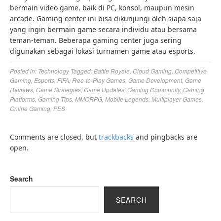
bermain video game, baik di PC, konsol, maupun mesin
arcade. Gaming center ini bisa dikunjungi oleh siapa saja
yang ingin bermain game secara individu atau bersama
teman-teman. Beberapa gaming center juga sering
digunakan sebagai lokasi turnamen game atau esports.
Posted in:
Technology
Tagged:
Battle Royale
,
Cloud Gaming
,
Competitive
Gaming
,
Esports
,
FIFA
,
Free-to-Play Games
,
Game Development
,
Game
Reviews
,
Game Strategies
,
Game Updates
,
Gaming Community
,
Gaming
Platforms
,
Gaming Tips
,
MMORPG
,
Mobile Legends
,
Multiplayer Games
,
Online Gaming
,
PES
Comments are closed, but
trackbacks
and pingbacks are
open.
Search
SEARCH