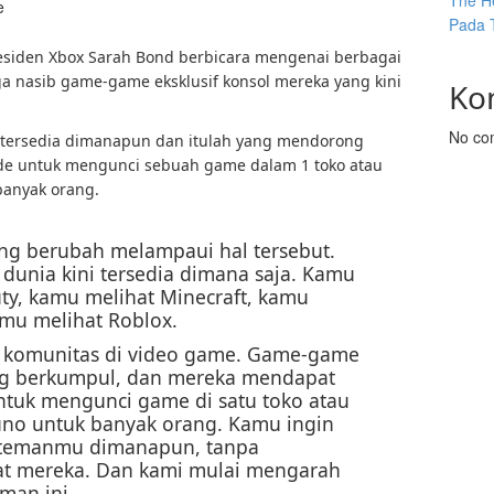
The He
e
Pada 
Presiden Xbox Sarah Bond berbicara mengenai berbagai
ga nasib game-game eksklusif konsol mereka yang kini
Ko
No co
 tersedia dimanapun dan itulah yang mendorong
de untuk mengunci sebuah game dalam 1 toko atau
banyak orang.
ang berubah melampaui hal tersebut.
dunia kini tersedia dimana saja. Kamu
uty, kamu melihat Minecraft, kamu
amu melihat Roblox.
 komunitas di video game. Game-game
ng berkumpul, dan mereka mendapat
tuk mengunci game di satu toko atau
uno untuk banyak orang. Kamu ingin
 temanmu dimanapun, tanpa
t mereka. Dan kami mulai mengarah
man ini