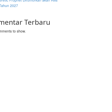
retic Prophet Dirumorkan akan Rilis
Tahun 2027
mentar Terbaru
mments to show.