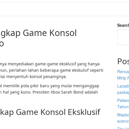
Searc
ngkap Game Konsol
o
Po
ya menyediakan game-game eksklusif yang hanya
amun, perlahan-lahan beberapa game ekskulsif seperti
Renca
mulai menyentuh konsol pesaingnya.
Mirip 
l memiliki pola pikir baru yang mulai menganggap
Lazada
 hal yang kuno. Presiden Xbox Sarah Bond adalah
packa
Palwor
Tahun
kap Game Konsol Eksklusif
Mapbox
scien