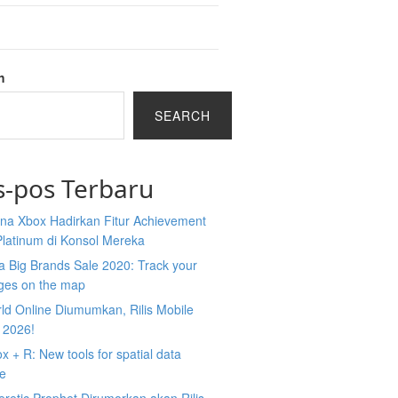
h
SEARCH
s-pos Terbaru
na Xbox Hadirkan Fitur Achievement
Platinum di Konsol Mereka
 Big Brands Sale 2020: Track your
ges on the map
ld Online Diumumkan, Rilis Mobile
 2026!
 + R: New tools for spatial data
ce