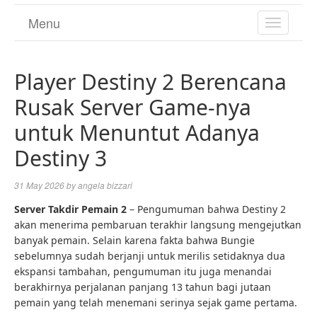
Menu
TOGGL
NAVIGA
Player Destiny 2 Berencana
Rusak Server Game-nya
untuk Menuntut Adanya
Destiny 3
31 May 2026
by
angela bizzari
Server Takdir Pemain 2
– Pengumuman bahwa Destiny 2
akan menerima pembaruan terakhir langsung mengejutkan
banyak pemain. Selain karena fakta bahwa Bungie
sebelumnya sudah berjanji untuk merilis setidaknya dua
ekspansi tambahan, pengumuman itu juga menandai
berakhirnya perjalanan panjang 13 tahun bagi jutaan
pemain yang telah menemani serinya sejak game pertama.