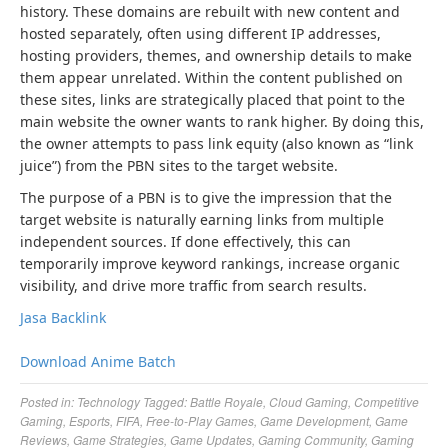
history. These domains are rebuilt with new content and
hosted separately, often using different IP addresses,
hosting providers, themes, and ownership details to make
them appear unrelated. Within the content published on
these sites, links are strategically placed that point to the
main website the owner wants to rank higher. By doing this,
the owner attempts to pass link equity (also known as “link
juice”) from the PBN sites to the target website.
The purpose of a PBN is to give the impression that the
target website is naturally earning links from multiple
independent sources. If done effectively, this can
temporarily improve keyword rankings, increase organic
visibility, and drive more traffic from search results.
Jasa Backlink
Download Anime Batch
Posted in:
Technology
Tagged:
Battle Royale
,
Cloud Gaming
,
Competitive
Gaming
,
Esports
,
FIFA
,
Free-to-Play Games
,
Game Development
,
Game
Reviews
,
Game Strategies
,
Game Updates
,
Gaming Community
,
Gaming