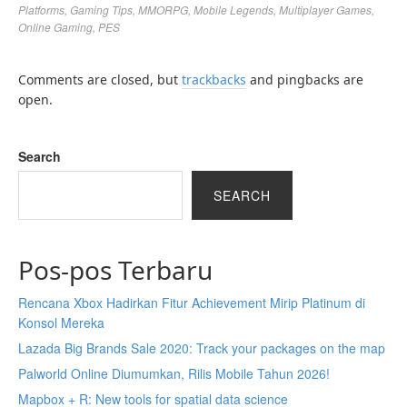
Platforms
,
Gaming Tips
,
MMORPG
,
Mobile Legends
,
Multiplayer Games
,
Online Gaming
,
PES
Comments are closed, but
trackbacks
and pingbacks are
open.
Search
SEARCH
Pos-pos Terbaru
Rencana Xbox Hadirkan Fitur Achievement Mirip Platinum di
Konsol Mereka
Lazada Big Brands Sale 2020: Track your packages on the map
Palworld Online Diumumkan, Rilis Mobile Tahun 2026!
Mapbox + R: New tools for spatial data science