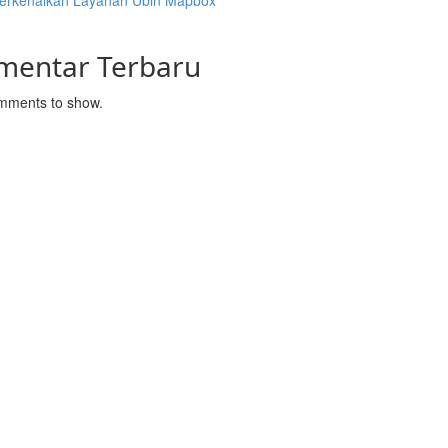
rkenalkan Layanan Ubin Mapbox
mentar Terbaru
mments to show.