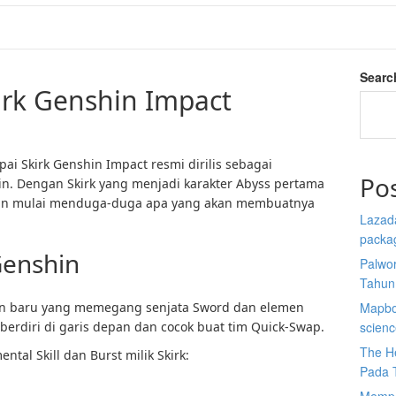
Searc
kirk Genshin Impact
i Skirk Genshin Impact resmi dirilis sebagai
Po
hin. Dengan Skirk yang menjadi karakter Abyss pertama
emain mulai menduga-duga apa yang akan membuatnya
Lazada
packa
Genshin
Palwor
Tahun
hin baru yang memegang senjata Sword dan elemen
Mapbox
berdiri di garis depan dan cocok buat tim Quick-Swap.
scien
The He
ntal Skill dan Burst milik Skirk:
Pada 