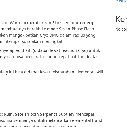
Mempe
Ko
Havoc: Warp ini memberikan Skirk semacam energi
No co
an membuatnya beralih ke mode Seven-Phase Flash.
 akan mengakibatkan Cryo DMG dalam radius yang
m interupsi suka akan meningkat.
enyerap Void Rift (didapat lewat reaction Cryo) untuk
ety dan bisa bergerak dengan cepat bahkan di atas
lety ini bisa didapat lewat tekan/tahan Elemental Skill
: Ruin. Setelah poin Serpent’s Subtlety mencapai
onsumsi semuanya untuk melancarkan elemental burst
asan secara beruntun secara cepat yang