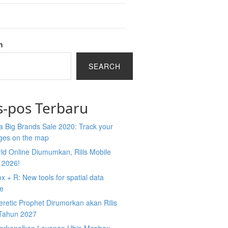
h
SEARCH
s-pos Terbaru
 Big Brands Sale 2020: Track your
ges on the map
ld Online Diumumkan, Rilis Mobile
 2026!
 + R: New tools for spatial data
ce
retic Prophet Dirumorkan akan Rilis
Tahun 2027