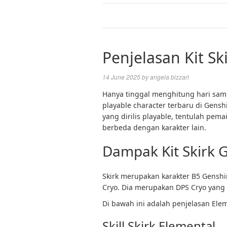
Penjelasan Kit S
14 June 2025
by
angela bizzari
Hanya tinggal menghitung hari sampa
playable character terbaru di Gens
yang dirilis playable, tentulah p
berbeda dengan karakter lain.
Dampak Kit Skirk 
Skirk merupakan karakter B5 Gens
Cryo. Dia merupakan DPS Cryo yang 
Di bawah ini adalah penjelasan Eleme
Skill Skirk Elemental