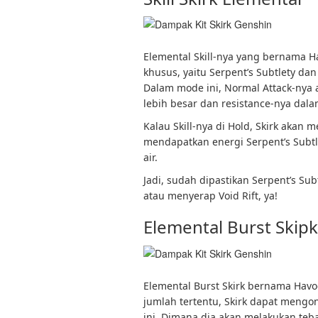
Elemental Skill-nya yang bernama 
khusus, yaitu Serpent’s Subtlety d
Dalam mode ini, Normal Attack-nya
lebih besar dan resistance-nya dala
Kalau Skill-nya di Hold, Skirk akan m
mendapatkan energi Serpent’s Subtl
air.
Jadi, sudah dipastikan Serpent’s Subt
atau menyerap Void Rift, ya!
Elemental Burst Skipk
Elemental Burst Skirk bernama Havoc
jumlah tertentu, Skirk dapat meng
ini. Dimana dia akan melakukan teb