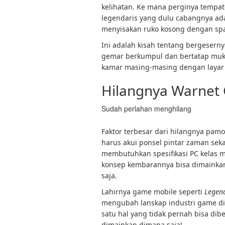
kelihatan. Ke mana perginya tempa
legendaris yang dulu cabangnya ada 
menyisakan ruko kosong dengan sp
Ini adalah kisah tentang bergesern
gemar berkumpul dan bertatap muka,
kamar masing-masing dengan layar l
Hilangnya Warnet
Sudah perlahan menghilang
Faktor terbesar dari hilangnya pamo
harus akui ponsel pintar zaman sek
membutuhkan spesifikasi PC kelas m
konsep kembarannya bisa dimainkan
saja.
Lahirnya game mobile seperti
Legend
mengubah lanskap industri game di
satu hal yang tidak pernah bisa dib
dimainkan dimana saja!