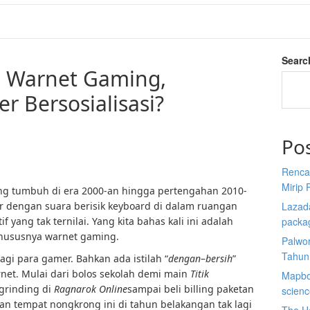
Searc
a Warnet Gaming,
 Bersosialisasi?
Po
Renca
Mirip 
ang tumbuh di era 2000-an hingga pertengahan 2010-
r dengan suara berisik keyboard di dalam ruangan
Lazada
 yang tak ternilai. Yang kita bahas kali ini adalah
packa
 khususnya warnet gaming.
Palwor
Tahun
agi para gamer. Bahkan ada istilah “
dengan
–
bersih
”
rnet. Mulai dari bolos sekolah demi main
Titik
Mapbox
grinding di
Ragnarok Online
sampai beli billing paketan
scien
n tempat nongkrong ini di tahun belakangan tak lagi