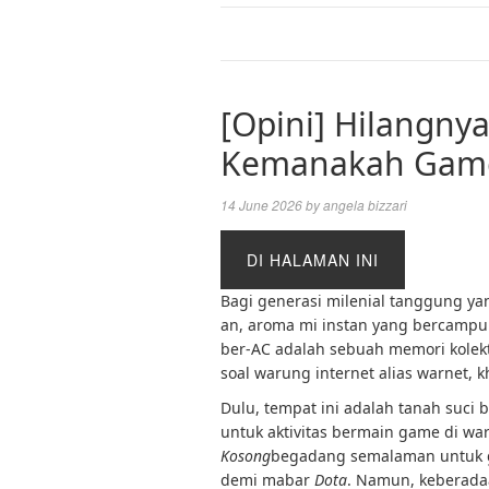
[Opini] Hilangny
Kemanakah Gamer
14 June 2026
by
angela bizzari
DI HALAMAN INI
Bagi generasi milenial tanggung y
an, aroma mi instan yang bercampu
ber-AC adalah sebuah memori kolektif
soal warung internet alias warnet,
Dulu, tempat ini adalah tanah suci b
untuk aktivitas bermain game di wa
Kosong
begadang semalaman untuk 
demi mabar
Dota
. Namun, keberadaa