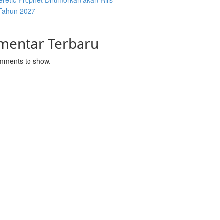
retic Prophet Dirumorkan akan Rilis
Tahun 2027
mentar Terbaru
mments to show.