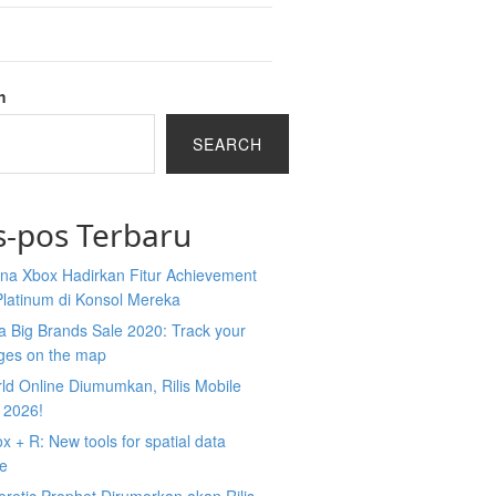
h
SEARCH
s-pos Terbaru
na Xbox Hadirkan Fitur Achievement
Platinum di Konsol Mereka
 Big Brands Sale 2020: Track your
ges on the map
ld Online Diumumkan, Rilis Mobile
 2026!
 + R: New tools for spatial data
ce