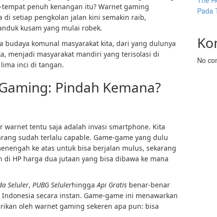
The He
t-tempat penuh kenangan itu? Warnet gaming
Pada 
di setiap pengkolan jalan kini semakin raib,
anduk kusam yang mulai robek.
Ko
ya budaya komunal masyarakat kita, dari yang dulunya
 menjadi masyarakat mandiri yang terisolasi di
No co
ima inci di tangan.
 Gaming: Pindah Kemana?
r warnet tentu saja adalah invasi smartphone. Kita
arang sudah terlalu capable. Game-game yang dulu
enengah ke atas untuk bisa berjalan mulus, sekarang
 di HP harga dua jutaan yang bisa dibawa ke mana
a Seluler
,
PUBG Seluler
hingga
Api Gratis
benar-benar
 Indonesia secara instan. Game-game ini menawarkan
erikan oleh warnet gaming sekeren apa pun: bisa