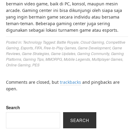
bermain video game, baik di PC, konsol, maupun mesin
arcade. Gaming center ini bisa dikunjungi oleh siapa saja
yang ingin bermain game secara individu atau bersama
teman-teman. Beberapa gaming center juga sering
digunakan sebagai lokasi turnamen game atau esports.
Posted in:
Technology
Tagged:
Battle Royale
,
Cloud Gaming
,
Competitive
Gaming
,
Esports
,
FIFA
,
Free-to-Play Games
,
Game Development
,
Game
Reviews
,
Game Strategies
,
Game Updates
,
Gaming Community
,
Gaming
Platforms
,
Gaming Tips
,
MMORPG
,
Mobile Legends
,
Multiplayer Games
,
Online Gaming
,
PES
Comments are closed, but
trackbacks
and pingbacks are
open.
Search
SEARCH