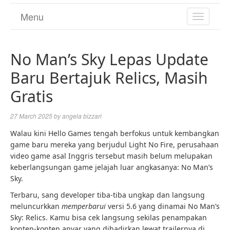
Menu
TOGGL
NAVIGA
No Man’s Sky Lepas Update
Baru Bertajuk Relics, Masih
Gratis
27 March 2025
by
angela bizzari
Walau kini Hello Games tengah berfokus untuk kembangkan
game baru mereka yang berjudul Light No Fire, perusahaan
video game asal Inggris tersebut masih belum melupakan
keberlangsungan game jelajah luar angkasanya: No Man’s
Sky.
Terbaru, sang developer tiba-tiba ungkap dan langsung
meluncurkkan
memperbarui
versi 5.6 yang dinamai No Man’s
Sky: Relics. Kamu bisa cek langsung sekilas penampakan
konten-konten anyar yang dihadirkan lewat trailernya di