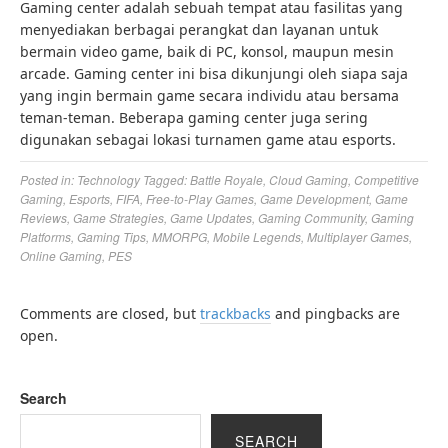
Gaming center adalah sebuah tempat atau fasilitas yang
menyediakan berbagai perangkat dan layanan untuk
bermain video game, baik di PC, konsol, maupun mesin
arcade. Gaming center ini bisa dikunjungi oleh siapa saja
yang ingin bermain game secara individu atau bersama
teman-teman. Beberapa gaming center juga sering
digunakan sebagai lokasi turnamen game atau esports.
Posted in:
Technology
Tagged:
Battle Royale
,
Cloud Gaming
,
Competitive
Gaming
,
Esports
,
FIFA
,
Free-to-Play Games
,
Game Development
,
Game
Reviews
,
Game Strategies
,
Game Updates
,
Gaming Community
,
Gaming
Platforms
,
Gaming Tips
,
MMORPG
,
Mobile Legends
,
Multiplayer Games
,
Online Gaming
,
PES
Comments are closed, but
trackbacks
and pingbacks are
open.
Search
SEARCH