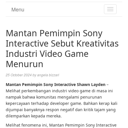
Menu
TOGGL
NAVIGA
Mantan Pemimpin Sony
Interactive Sebut Kreativitas
Industri Video Game
Menurun
25 October 2024
by
angela bizzari
Mantan Pemimpin Sony Interactive Shawn Layden
–
Melihat perkembangan industri video game di masa ini
nampak bahwa komunitas mengalami penurunan
kepercayaan terhadap developer game. Bahkan kerap kali
dijumpai banyaknya respon negatif dan kritik tajam yang
dilemparkan kepada mereka.
Melihat fenomena ini, Mantan Pemimpin Sony Interactive