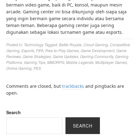
bermain video game, baik di PC, konsol, maupun mesin
arcade. Gaming center ini bisa dikunjungi oleh siapa saja
yang ingin bermain game secara individu atau bersama
teman-teman. Beberapa gaming center juga sering
digunakan sebagai lokasi turnamen game atau esports.
Posted in:
Technology
Tagged:
Battle Royale
,
Cloud Gaming
,
Competitive
Gaming
,
Esports
,
FIFA
,
Free-to-Play Games
,
Game Development
,
Game
Reviews
,
Game Strategies
,
Game Updates
,
Gaming Community
,
Gaming
Platforms
,
Gaming Tips
,
MMORPG
,
Mobile Legends
,
Multiplayer Games
,
Online Gaming
,
PES
Comments are closed, but
trackbacks
and pingbacks are
open.
Search
SEARCH