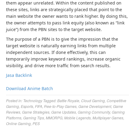
them appear unrelated. Within the content published on
these sites, links are strategically placed that point to the
main website the owner wants to rank higher. By doing this,
the owner attempts to pass link equity (also known as “link
juice”) from the PBN sites to the target website.
The purpose of a PBN is to give the impression that the
target website is naturally earning links from multiple
independent sources. If done effectively, this can
temporarily improve keyword rankings, increase organic
visibility, and drive more traffic from search results.
Jasa Backlink
Download Anime Batch
Posted in:
Technology
Tagged:
Battle Royale
,
Cloud Gaming
,
Competitive
Gaming
,
Esports
,
FIFA
,
Free-to-Play Games
,
Game Development
,
Game
Reviews
,
Game Strategies
,
Game Updates
,
Gaming Community
,
Gaming
Platforms
,
Gaming Tips
,
MMORPG
,
Mobile Legends
,
Multiplayer Games
,
Online Gaming
,
PES