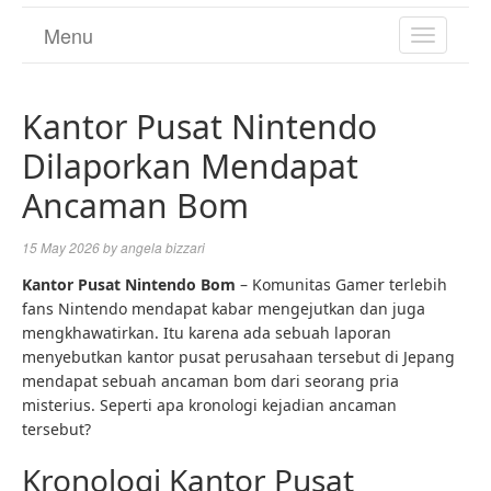
Menu
TOGGL
NAVIGA
Kantor Pusat Nintendo
Dilaporkan Mendapat
Ancaman Bom
15 May 2026
by
angela bizzari
Kantor Pusat Nintendo Bom
– Komunitas Gamer terlebih
fans Nintendo mendapat kabar mengejutkan dan juga
mengkhawatirkan. Itu karena ada sebuah laporan
menyebutkan kantor pusat perusahaan tersebut di Jepang
mendapat sebuah ancaman bom dari seorang pria
misterius. Seperti apa kronologi kejadian ancaman
tersebut?
Kronologi Kantor Pusat