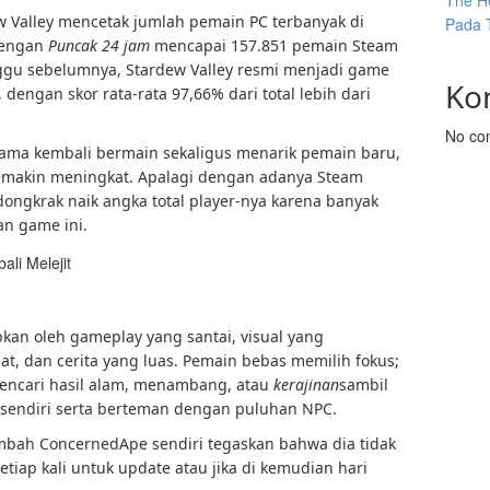
The He
w Valley mencetak jumlah pemain PC terbanyak di
Pada 
 dengan
Puncak 24 jam
mencapai 157.851 pemain Steam
inggu sebelumnya, Stardew Valley resmi menjadi game
Ko
 dengan skor rata-rata 97,66% dari total lebih dari
No co
lama kembali bermain sekaligus menarik pemain baru,
emakin meningkat. Apalagi dengan adanya Steam
ngkrak naik angka total player-nya karena banyak
an game ini.
bkan oleh gameplay yang santai, visual yang
, dan cerita yang luas. Pemain bebas memilih fokus;
encari hasil alam, menambang, atau
kerajinan
sambil
endiri serta berteman dengan puluhan NPC.
tambah ConcernedApe sendiri tegaskan bahwa dia tidak
iap kali untuk update atau jika di kemudian hari