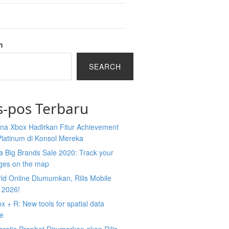
h
SEARCH
s-pos Terbaru
na Xbox Hadirkan Fitur Achievement
Platinum di Konsol Mereka
 Big Brands Sale 2020: Track your
ges on the map
ld Online Diumumkan, Rilis Mobile
 2026!
 + R: New tools for spatial data
ce