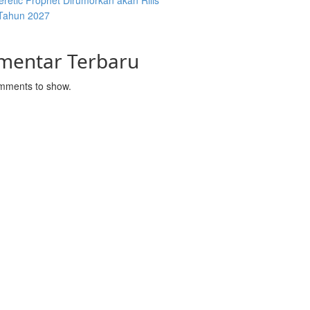
retic Prophet Dirumorkan akan Rilis
Tahun 2027
mentar Terbaru
mments to show.