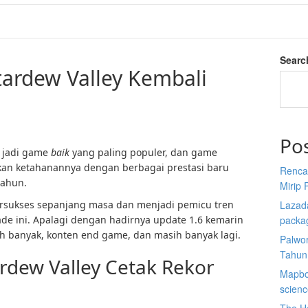
Searc
ardew Valley Kembali
Po
 jadi game
baik
yang paling populer, dan game
ikan ketahanannya dengan berbagai prestasi baru
Renca
tahun.
Mirip 
ersukses sepanjang masa dan menjadi pemicu tren
Lazada
de ini. Apalagi dengan hadirnya update 1.6 kemarin
packa
h banyak, konten end game, dan masih banyak lagi.
Palwor
Tahun
rdew Valley Cetak Rekor
Mapbox
scien