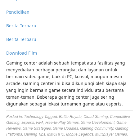
Pendidikan
Berita Terbaru
Berita Terbaru
Download Film
Gaming center adalah sebuah tempat atau fasilitas yang
menyediakan berbagai perangkat dan layanan untuk
bermain video game, baik di PC, konsol, maupun mesin
arcade. Gaming center ini bisa dikunjungi oleh siapa saja
yang ingin bermain game secara individu atau bersama
teman-teman. Beberapa gaming center juga sering
digunakan sebagai lokasi turnamen game atau esports.
Posted in:
Technology
Tagged:
Battle Royale
,
Cloud Gaming
,
Competitive
Gaming
,
Esports
,
FIFA
,
Free-to-Play Games
,
Game Development
,
Game
Reviews
,
Game Strategies
,
Game Updates
,
Gaming Community
,
Gaming
Platforms
,
Gaming Tips
,
MMORPG
,
Mobile Legends
,
Multiplayer Games
,