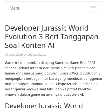
Menu
TOGGL
NAVIGA
Developer Jurassic World
Evolution 3 Beri Tanggapan
Soal Konten AI
25 June 2025
by
angela bizzari
Game ini diumumkan di ajang Summer Game Fest 2025
sebagai sekuel terbaru dari game simulasi pengelolaan
taman dinosaurus yang populer, Jurassic World Evolution 3
menjanjikan berbagai fitur baru yang membuat penggemar
makin antusias. Namun, di balik hype tersebut, sebagian
besar gamer kecewa saat tahu bahwa potret karakter
ilmuwan dalam game ini awalnya dibuat oleh AI.
Developer Jurassic World