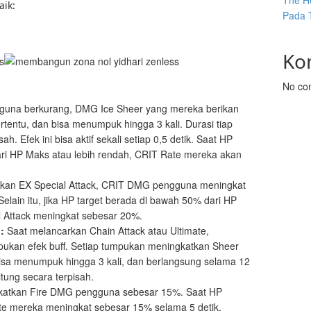
The He
aik:
Pada 
Ko
No co
guna berkurang, DMG Ice Sheer yang mereka berikan
rtentu, dan bisa menumpuk hingga 3 kali. Durasi tiap
h. Efek ini bisa aktif sekali setiap 0,5 detik. Saat HP
ri HP Maks atau lebih rendah, CRIT Rate mereka akan
kan EX Special Attack, CRIT DMG pengguna meningkat
elain itu, jika HP target berada di bawah 50% dari HP
Attack meningkat sebesar 20%.
:
Saat melancarkan Chain Attack atau Ultimate,
kan efek buff. Setiap tumpukan meningkatkan Sheer
isa menumpuk hingga 3 kali, dan berlangsung selama 12
itung secara terpisah.
katkan Fire DMG pengguna sebesar 15%. Saat HP
e mereka meningkat sebesar 15% selama 5 detik.