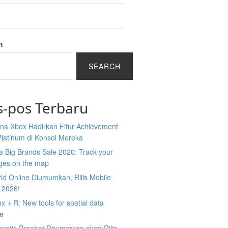
h
SEARCH
s-pos Terbaru
na Xbox Hadirkan Fitur Achievement
Platinum di Konsol Mereka
 Big Brands Sale 2020: Track your
ges on the map
ld Online Diumumkan, Rilis Mobile
 2026!
 + R: New tools for spatial data
ce