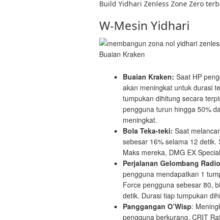
Build Yidhari Zenless Zone Zero terb
W-Mesin Yidhari
Buaian Kraken
Buaian Kraken:
Saat HP peng
akan meningkat untuk durasi te
tumpukan dihitung secara terpisa
pengguna turun hingga 50% da
meningkat.
Bola Teka-teki:
Saat melancar
sebesar 16% selama 12 detik. S
Maks mereka, DMG EX Special 
Perjalanan Gelombang Radio
pengguna mendapatkan 1 tumpu
Force pengguna sebesar 80, b
detik. Durasi tiap tumpukan dih
Panggangan O’Wisp
: Mening
pengguna berkurang, CRIT Rat