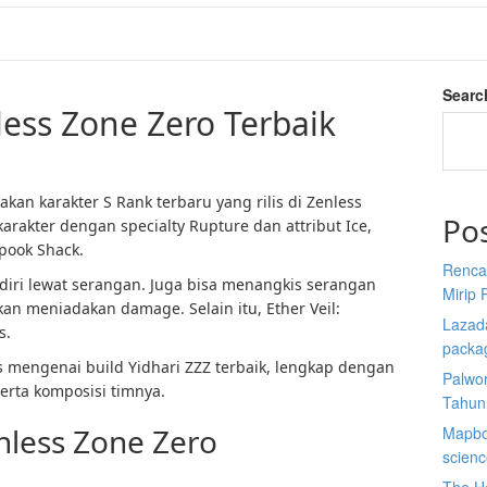
Searc
less Zone Zero Terbaik
kan karakter S Rank terbaru yang rilis di Zenless
Po
karakter dengan specialty Rupture dan attribut Ice,
pook Shack.
Renca
 diri lewat serangan. Juga bisa menangkis serangan
Mirip 
n meniadakan damage. Selain itu, Ether Veil:
Lazada
s.
packa
s mengenai build Yidhari ZZZ terbaik, lengkap dengan
Palwor
erta komposisi timnya.
Tahun
nless Zone Zero
Mapbox
scien