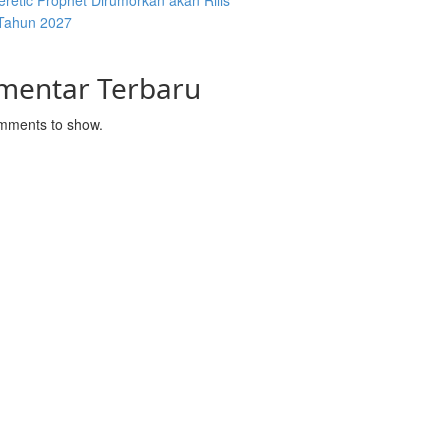
retic Prophet Dirumorkan akan Rilis
Tahun 2027
mentar Terbaru
mments to show.