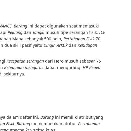
NANCE
.
Barang
ini dapat digunakan saat memasuki
dapi
Pejuang
dan
Tangki
musuh tipe serangan fisik.
ICE
ahan Mana sebanyak 500 poin,
Pertahanan Fisik
70
n dua skill pasif yaitu
Dingin Arktik
dan
Kehidupan
ngi
Kecepatan serangan
dari Hero musuh sebesar 75
an
Kehidupan menguras
dapat mengurangi
HP Regen
i sekitarnya.
ya dalam daftar ini.
Barang
ini memiliki atribut yang
an Fisik
.
Barang
ini memberikan atribut
Pertahanan
Pengurangan kerusakan kritis
.