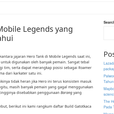
Searc
Mobile Legends yang
ahui
Po
iantara jajaran Hero Tank di Mobile Legends saat ini,
t untuk digunakan oleh banyak pemain. Sangat tebal
Lazada
agi tim, serta dapat merangkap posisi sebagai Roamer
packa
a dari karkater satu ini.
Palwor
kinya tidak heran jika Hero ini terus konsisten masuk
Tahun
begitu, masih banyak pemain yang gagal menggunakan
Mapbox
ertingginya disebabkan penggunaan
Barang
yang
scien
The He
ut, berikut ini kami rangkum daftar Build Gatotkaca
Pada 