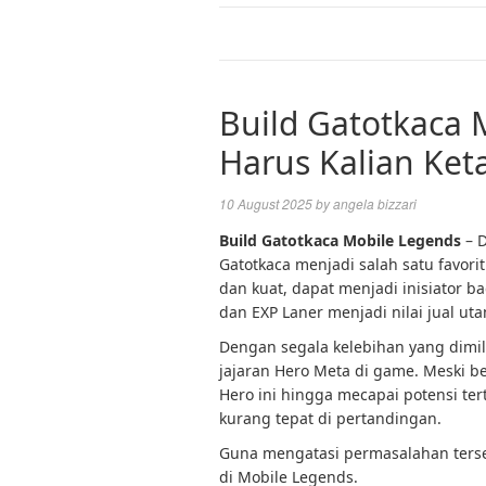
Build Gatotkaca 
Harus Kalian Ket
10 August 2025
by
angela bizzari
Build Gatotkaca Mobile Legends
– D
Gatotkaca menjadi salah satu favori
dan kuat, dapat menjadi inisiator b
dan EXP Laner menjadi nilai jual utam
Dengan segala kelebihan yang dimili
jajaran Hero Meta di game. Meski 
Hero ini hingga mecapai potensi t
kurang tepat di pertandingan.
Guna mengatasi permasalahan terseb
di Mobile Legends.