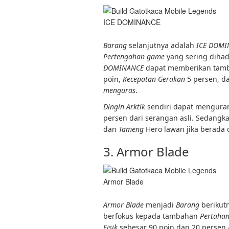
ICE DOMINANCE
Barang
selanjutnya adalah
ICE DOMI
Pertengahan game
yang sering diha
DOMINANCE
dapat memberikan tamb
poin,
Kecepatan Gerakan
5 persen, da
menguras
.
Dingin Arktik
sendiri dapat mengura
persen dari serangan asli. Sedangk
dan
Tameng
Hero lawan jika berada d
3. Armor Blade
Armor Blade
Armor Blade
menjadi
Barang
berikutn
berfokus kepada tambahan
Pertahan
Fisik
sebesar 90 poin dan 20 persen