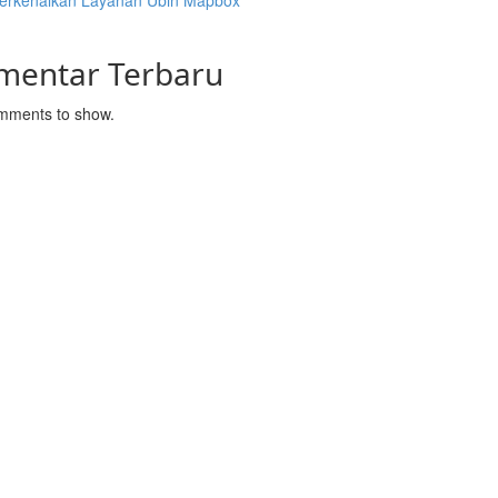
rkenalkan Layanan Ubin Mapbox
mentar Terbaru
mments to show.