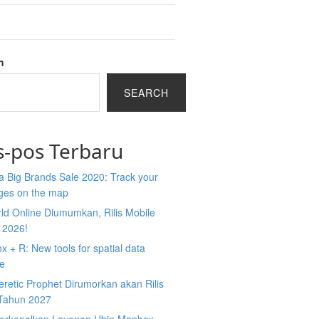
h
SEARCH
s-pos Terbaru
 Big Brands Sale 2020: Track your
ges on the map
ld Online Diumumkan, Rilis Mobile
 2026!
 + R: New tools for spatial data
ce
retic Prophet Dirumorkan akan Rilis
Tahun 2027