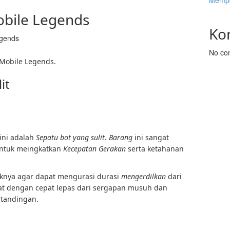
Mempe
obile Legends
Ko
egends
No co
i Mobile Legends.
it
ini adalah
Sepatu bot yang sulit
.
Barang
ini sangat
ntuk meingkatkan
Kecepatan Gerakan
serta ketahanan
uknya agar dapat mengurasi durasi
mengerdilkan
dari
pat dengan cepat lepas dari sergapan musuh dan
rtandingan.