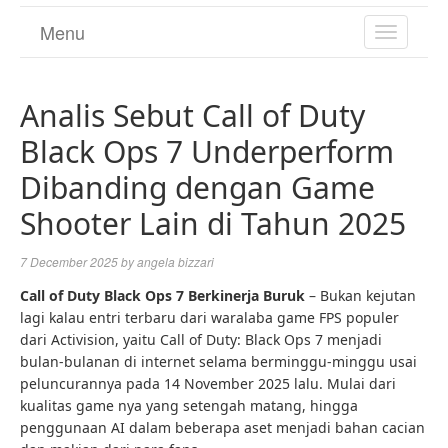
Menu
TOGGL
NAVIGA
Analis Sebut Call of Duty
Black Ops 7 Underperform
Dibanding dengan Game
Shooter Lain di Tahun 2025
7 December 2025
by
angela bizzari
Call of Duty Black Ops 7 Berkinerja Buruk
– Bukan kejutan
lagi kalau entri terbaru dari waralaba game FPS populer
dari Activision, yaitu Call of Duty: Black Ops 7 menjadi
bulan-bulanan di internet selama berminggu-minggu usai
peluncurannya pada 14 November 2025 lalu. Mulai dari
kualitas game nya yang setengah matang, hingga
penggunaan AI dalam beberapa aset menjadi bahan cacian