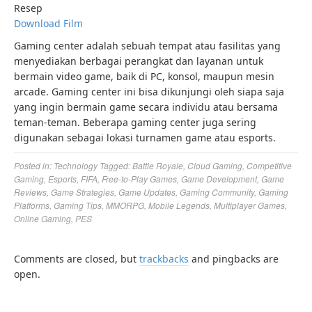
Resep
Download Film
Gaming center adalah sebuah tempat atau fasilitas yang
menyediakan berbagai perangkat dan layanan untuk
bermain video game, baik di PC, konsol, maupun mesin
arcade. Gaming center ini bisa dikunjungi oleh siapa saja
yang ingin bermain game secara individu atau bersama
teman-teman. Beberapa gaming center juga sering
digunakan sebagai lokasi turnamen game atau esports.
Posted in:
Technology
Tagged:
Battle Royale
,
Cloud Gaming
,
Competitive
Gaming
,
Esports
,
FIFA
,
Free-to-Play Games
,
Game Development
,
Game
Reviews
,
Game Strategies
,
Game Updates
,
Gaming Community
,
Gaming
Platforms
,
Gaming Tips
,
MMORPG
,
Mobile Legends
,
Multiplayer Games
,
Online Gaming
,
PES
Comments are closed, but
trackbacks
and pingbacks are
open.