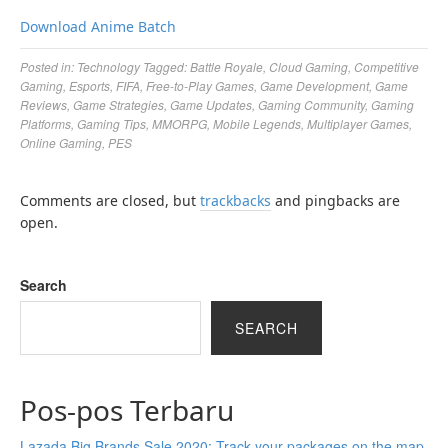
Download Anime Batch
Posted in:
Technology
Tagged:
Battle Royale
,
Cloud Gaming
,
Competitive
Gaming
,
Esports
,
FIFA
,
Free-to-Play Games
,
Game Development
,
Game
Reviews
,
Game Strategies
,
Game Updates
,
Gaming Community
,
Gaming
Platforms
,
Gaming Tips
,
MMORPG
,
Mobile Legends
,
Multiplayer Games
,
Online Gaming
,
PES
Comments are closed, but
trackbacks
and pingbacks are
open.
Search
SEARCH
Pos-pos Terbaru
Lazada Big Brands Sale 2020: Track your packages on the map