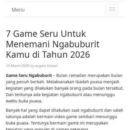
Menu
TOGGL
NAVIGA
7 Game Seru Untuk
Menemani Ngabuburit
Kamu di Tahun 2026
10 March 2026
by
angela bizzari
Game Seru Ngabuburit
– Bulan ramadan merupakan bulan
yang penuh berkah. Melaksanakan ibadah puasa menjadi
kegiatan yang dilakukan banyak orang pada bulan tersebut.
Dan tentunya ada kegiatan ngabuburit atau menunggu
waktu buka puasa.
Banyak hal yang dapat dilakukan saat ngabuburit dan salah
satunya adalah bermain video game sembari menunggu
buka puasa. Tentunya bermain game ini merupakan
kegiatan yang populer di zaman sekarang.