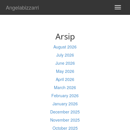
Angelabizzarri
TOGG
NAVI
Arsip
August 2026
July 2026
June 2026
May 2026
April 2026
March 2026
February 2026
January 2026
December 2025
November 2025
October 2025