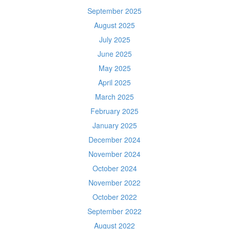
September 2025
August 2025
July 2025
June 2025
May 2025
April 2025
March 2025
February 2025
January 2025
December 2024
November 2024
October 2024
November 2022
October 2022
September 2022
August 2022