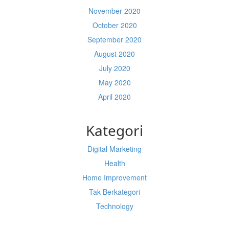
November 2020
October 2020
September 2020
August 2020
July 2020
May 2020
April 2020
Kategori
Digital Marketing
Health
Home Improvement
Tak Berkategori
Technology