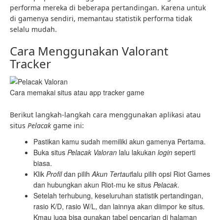
performa mereka di beberapa pertandingan. Karena untuk
di gamenya sendiri, memantau statistik performa tidak
selalu mudah.
Cara Menggunakan Valorant
Tracker
Cara memakai situs atau app tracker game
Berikut langkah-langkah cara menggunakan aplikasi atau
situs
Pelacak
game ini:
Pastikan kamu sudah memiliki akun gamenya
Pertama.
Buka situs
Pelacak Valoran
lalu lakukan
login
seperti
biasa.
Klik
Profil
dan pilih
Akun Tertaut
lalu pilih opsi Riot Games
dan hubungkan akun Riot-mu ke situs
Pelacak
.
Setelah terhubung, keseluruhan statistik pertandingan,
rasio K/D, rasio W/L, dan lainnya akan diimpor ke situs.
Kmau juga bisa gunakan tabel pencarian di halaman