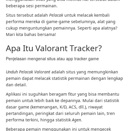
beberapa sesi permainan.
Situs tersebut adalah
Pelacak
untuk melacak kembali
performa mereka di game-game sebelumnya, alat yang
cukup menguntungkan pemainnya. Seperti apa alatnya?
Mari kita bahas bersama!
Apa Itu Valorant Tracker?
Penjelasan mengenai situs atau app tracker game
Unduh Pelacak Valorant
adalah situs yang memungkinkan
pemain dapat melacak statistik permainan dengan lengkap
dan detail.
Aplikasi ini suguhkan beragam fitur yang bisa membantu
pemain untuk lebih baik ke depannya. Mulai dari statistik
dasar game (kemenangan, K/D, ACS, dll.), riwayat
pertandingan, peringkat dari seluruh pemain lain, tren
performa terkini, hingga statistik
Agen
.
Beberapa pemain menggunakan ini untuk mengecek