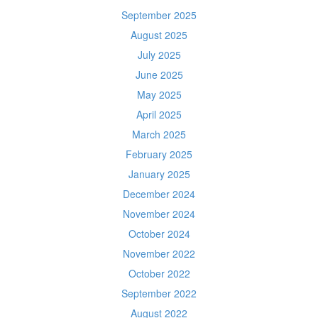
September 2025
August 2025
July 2025
June 2025
May 2025
April 2025
March 2025
February 2025
January 2025
December 2024
November 2024
October 2024
November 2022
October 2022
September 2022
August 2022