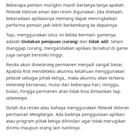
Beberapa pemain mungkin masih bertanya-tanya apakah
Pelacak Valoran
aman dan resmi digunakan. Jika ditelaah,
keberadaan aplikasinya memang dapat meningkatkan
performa pemain jadi lebih berkembang ke depannya.
Tapi, menggunakan situs ini ketika bermain gamenya
adalah
tindakan penipuan
(
curang
)
dan
tidak adil
. Selain
dianggap curang, mengandalkan aplikasi tersebut di game
juga sangat beresiko tinggi.
Resiko akun di
melarang
permanen menjadi sangat besar.
Apabila Riot mendeteksi akunmu ketahuan menggunakan
pelacak
sebagai pihak ketiga., maka akunmu akan terkena
melarang
bervariasi, mulai dari beberapa hari, minggu,
bulan, hingga permanen alias tidak bisa dimainkan lagi
selamanya
.
Itulah dia resiko atau bahaya menggunakan
Pelacak Valoran
permainan
Menghargai
. Ada baiknya penggunaan aplikasi
atau program pihak ketiga dihindari agar tidak merugikan
dirimu maupun orang lain nantinya.