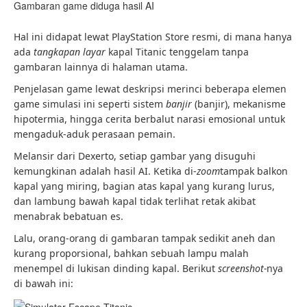
Gambaran game diduga hasil AI
Hal ini didapat lewat PlayStation Store resmi, di mana hanya
ada
tangkapan layar
kapal Titanic tenggelam tanpa
gambaran lainnya di halaman utama.
Penjelasan game lewat deskripsi merinci beberapa elemen
game simulasi ini seperti sistem
banjir
(banjir), mekanisme
hipotermia, hingga cerita berbalut narasi emosional untuk
mengaduk-aduk perasaan pemain.
Melansir dari Dexerto, setiap gambar yang disuguhi
kemungkinan adalah hasil AI. Ketika di-
zoom
tampak balkon
kapal yang miring, bagian atas kapal yang kurang lurus,
dan lambung bawah kapal tidak terlihat retak akibat
menabrak bebatuan es.
Lalu, orang-orang di gambaran tampak sedikit aneh dan
kurang proporsional, bahkan sebuah lampu malah
menempel di lukisan dinding kapal. Berikut
screenshot-
nya
di bawah ini: