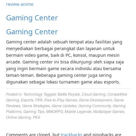
review anime
Gaming Center
Gaming Center
Gaming center adalah sebuah tempat atau fasilitas yang
menyediakan berbagai perangkat dan layanan untuk
bermain video game, baik di PC, konsol, maupun mesin
arcade. Gaming center ini bisa dikunjungi oleh siapa saja
yang ingin bermain game secara individu atau bersama
teman-teman. Beberapa gaming center juga sering
digunakan sebagai lokasi turnamen game atau esports.
Posted in:
Technology
Tagged:
Battle Royale
,
Cloud Gaming
,
Competitive
Gaming
,
Esports
,
FIFA
,
Free-to-Play Games
,
Game Development
,
Game
Reviews
,
Game Strategies
,
Game Updates
,
Gaming Community
,
Gaming
Platforms
,
Gaming Tips
,
MMORPG
,
Mobile Legends
,
Multiplayer Games
,
Online Gaming
,
PES
Comments are closed, but
trackbacks
and pingbacks are