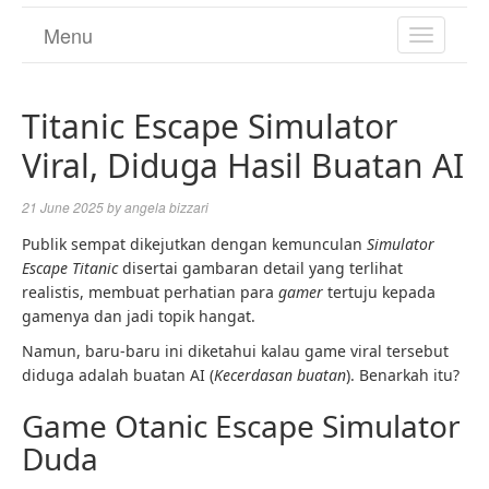
Menu
TOGGL
NAVIGA
Titanic Escape Simulator
Viral, Diduga Hasil Buatan AI
21 June 2025
by
angela bizzari
Publik sempat dikejutkan dengan kemunculan
Simulator
Escape Titanic
disertai gambaran detail yang terlihat
realistis, membuat perhatian para
gamer
tertuju kepada
gamenya dan jadi topik hangat.
Namun, baru-baru ini diketahui kalau game viral tersebut
diduga adalah buatan AI (
Kecerdasan buatan
). Benarkah itu?
Game Otanic Escape Simulator
Duda