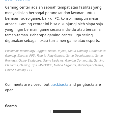
Gaming center adalah sebuah tempat atau fasilitas yang
menyediakan berbagai perangkat dan layanan untuk
bermain video game, baik di PC, konsol, maupun mesin
arcade. Gaming center ini bisa dikunjungi oleh siapa saja
yang ingin bermain game secara individu atau bersama
teman-teman. Beberapa gaming center juga sering
digunakan sebagai lokasi turnamen game atau esports.
Posted in:
Technology
Tagged:
Battle Royale
,
Cloud Gaming
,
Competitive
Gaming
,
Esports
,
FIFA
,
Free-to-Play Games
,
Game Development
,
Game
Reviews
,
Game Strategies
,
Game Updates
,
Gaming Community
,
Gaming
Platforms
,
Gaming Tips
,
MMORPG
,
Mobile Legends
,
Multiplayer Games
,
Online Gaming
,
PES
Comments are closed, but
trackbacks
and pingbacks are
open.
Search