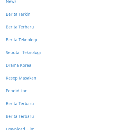
News
Berita Terkini
Berita Terbaru
Berita Teknologi
Seputar Teknologi
Drama Korea
Resep Masakan
Pendidikan
Berita Terbaru
Berita Terbaru
Download Film