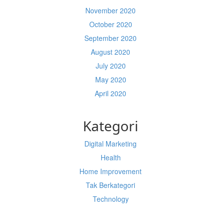
November 2020
October 2020
September 2020
August 2020
July 2020
May 2020
April 2020
Kategori
Digital Marketing
Health
Home Improvement
Tak Berkategori
Technology