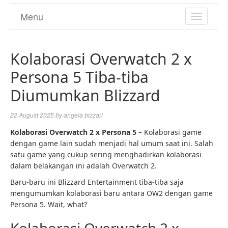
Menu
TOGGL
NAVIGA
Kolaborasi Overwatch 2 x
Persona 5 Tiba-tiba
Diumumkan Blizzard
22 August 2025
by
angela bizzari
Kolaborasi Overwatch 2 x Persona 5
– Kolaborasi game
dengan game lain sudah menjadi hal umum saat ini. Salah
satu game yang cukup sering menghadirkan kolaborasi
dalam belakangan ini adalah Overwatch 2.
Baru-baru ini Blizzard Entertainment tiba-tiba saja
mengumumkan kolaborasi baru antara OW2 dengan game
Persona 5. Wait, what?