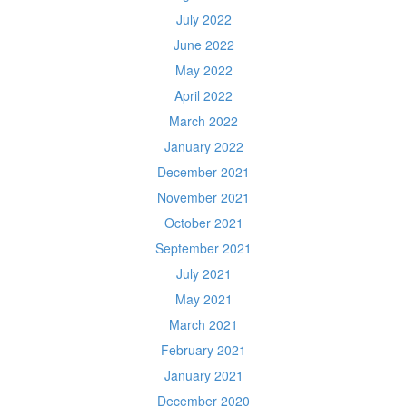
July 2022
June 2022
May 2022
April 2022
March 2022
January 2022
December 2021
November 2021
October 2021
September 2021
July 2021
May 2021
March 2021
February 2021
January 2021
December 2020