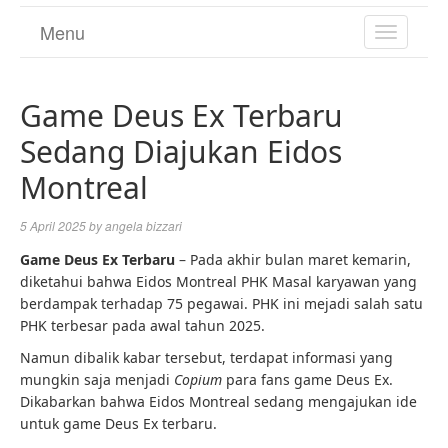
Menu
TOGGL
NAVIGA
Game Deus Ex Terbaru
Sedang Diajukan Eidos
Montreal
5 April 2025
by
angela bizzari
Game Deus Ex Terbaru
– Pada akhir bulan maret kemarin,
diketahui bahwa Eidos Montreal PHK Masal karyawan yang
berdampak terhadap 75 pegawai. PHK ini mejadi salah satu
PHK terbesar pada awal tahun 2025.
Namun dibalik kabar tersebut, terdapat informasi yang
mungkin saja menjadi
Copium
para fans game Deus Ex.
Dikabarkan bahwa Eidos Montreal sedang mengajukan ide
untuk game Deus Ex terbaru.