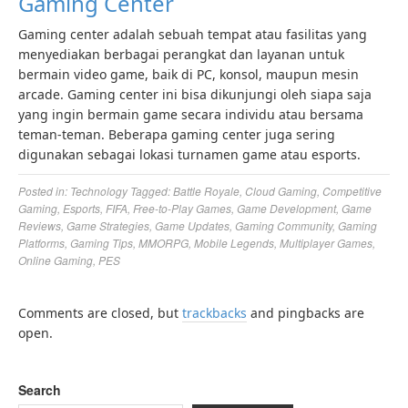
Gaming Center
Gaming center adalah sebuah tempat atau fasilitas yang
menyediakan berbagai perangkat dan layanan untuk
bermain video game, baik di PC, konsol, maupun mesin
arcade. Gaming center ini bisa dikunjungi oleh siapa saja
yang ingin bermain game secara individu atau bersama
teman-teman. Beberapa gaming center juga sering
digunakan sebagai lokasi turnamen game atau esports.
Posted in:
Technology
Tagged:
Battle Royale
,
Cloud Gaming
,
Competitive
Gaming
,
Esports
,
FIFA
,
Free-to-Play Games
,
Game Development
,
Game
Reviews
,
Game Strategies
,
Game Updates
,
Gaming Community
,
Gaming
Platforms
,
Gaming Tips
,
MMORPG
,
Mobile Legends
,
Multiplayer Games
,
Online Gaming
,
PES
Comments are closed, but
trackbacks
and pingbacks are
open.
Search