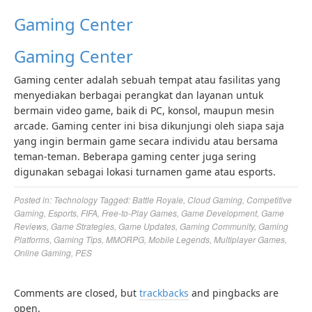
Gaming Center
Gaming Center
Gaming center adalah sebuah tempat atau fasilitas yang
menyediakan berbagai perangkat dan layanan untuk
bermain video game, baik di PC, konsol, maupun mesin
arcade. Gaming center ini bisa dikunjungi oleh siapa saja
yang ingin bermain game secara individu atau bersama
teman-teman. Beberapa gaming center juga sering
digunakan sebagai lokasi turnamen game atau esports.
Posted in:
Technology
Tagged:
Battle Royale
,
Cloud Gaming
,
Competitive
Gaming
,
Esports
,
FIFA
,
Free-to-Play Games
,
Game Development
,
Game
Reviews
,
Game Strategies
,
Game Updates
,
Gaming Community
,
Gaming
Platforms
,
Gaming Tips
,
MMORPG
,
Mobile Legends
,
Multiplayer Games
,
Online Gaming
,
PES
Comments are closed, but
trackbacks
and pingbacks are
open.