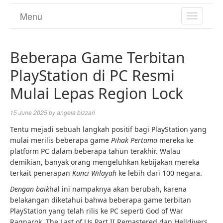
Menu
TOGGL
NAVIGA
Beberapa Game Terbitan
PlayStation di PC Resmi
Mulai Lepas Region Lock
15 June 2025
by
angela bizzari
Tentu mejadi sebuah langkah positif bagi PlayStation yang
mulai merilis beberapa game
Pihak Pertama
mereka ke
platform PC dalam beberapa tahun terakhir. Walau
demikian, banyak orang mengeluhkan kebijakan mereka
terkait penerapan
Kunci Wilayah
ke lebih dari 100 negara.
Dengan baik
hal ini nampaknya akan berubah, karena
belakangan diketahui bahwa beberapa game terbitan
PlayStation yang telah rilis ke PC seperti God of War
Ragnarok, The Last of Us Part II Remastered dan Helldivers