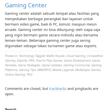
Gaming Center
Gaming center adalah sebuah tempat atau fasilitas yang
menyediakan berbagai perangkat dan layanan untuk
bermain video game, baik di PC, konsol, maupun mesin
arcade. Gaming center ini bisa dikunjungi oleh siapa saja
yang ingin bermain game secara individu atau bersama
teman-teman. Beberapa gaming center juga sering
digunakan sebagai lokasi turnamen game atau esports.
Posted in:
Technology
Tagged:
Battle Royale
,
Cloud Gaming
,
Competitive
Gaming
,
Esports
,
FIFA
,
Free-to-Play Games
,
Game Development
,
Game
Reviews
,
Game Strategies
,
Game Updates
,
Gaming Community
,
Gaming
Platforms
,
Gaming Tips
,
MMORPG
,
Mobile Legends
,
Multiplayer Games
,
Online Gaming
,
PES
Comments are closed, but
trackbacks
and pingbacks are
open.
Search