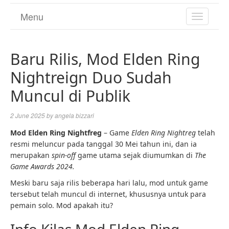
Menu
TOGGL
NAVIGA
Baru Rilis, Mod Elden Ring
Nightreign Duo Sudah
Muncul di Publik
2 June 2025
by
angela bizzari
Mod Elden Ring Nightfreg
– Game
Elden Ring Nightreg
telah
resmi meluncur pada tanggal 30 Mei tahun ini, dan ia
merupakan
spin-off
game utama sejak diumumkan di
The
Game Awards 2024.
Meski baru saja rilis beberapa hari lalu, mod untuk game
tersebut telah muncul di internet, khususnya untuk para
pemain solo. Mod apakah itu?